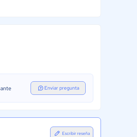
lante
Enviar pregunta
Escribir reseña