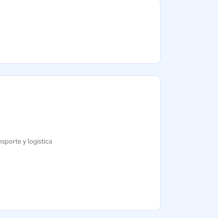
Vigilant
Compensix
Aún sin
Aún sin
calificación
calificación
sporte y logística