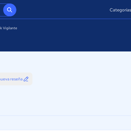
Categoría
ck Vigilante
 nueva reseña