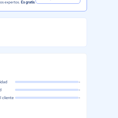
ros expertos.
Es gratis
.
idad
-
d
-
l cliente
-