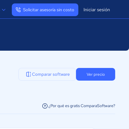
Iniciar sesión
s
Solicitar asesoría sin costo
Ver mi perfil
Cerrar sesión
Comparar software
Ver precio
¿Por qué es gratis ComparaSoftware?
facilitar la conexión