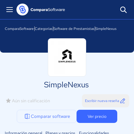
ComparaSoftware
Categorías
Software de Prestamistas
SimpleNexus
SimpleNexus
Aún sin calificación
Escribir nueva reseña
Comparar software
Ver precio
Información general
Planes y precios
Funcionalidades