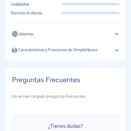
-
Usabilidad
-
Servicio al cliente
Idiomas:
Español
Inglés
Características y Funciones de SimpleNexus
Candidaturas en línea
Gestión de clientes
Preguntas Frecuentes
Gestión de documentos
Gestión de precios
No se han cargado preguntas frecuentes.
Gestión de préstamos
Gestión del pipeline
Procesamiento de préstamos
¿Tienes dudas?
Registro de auditoría