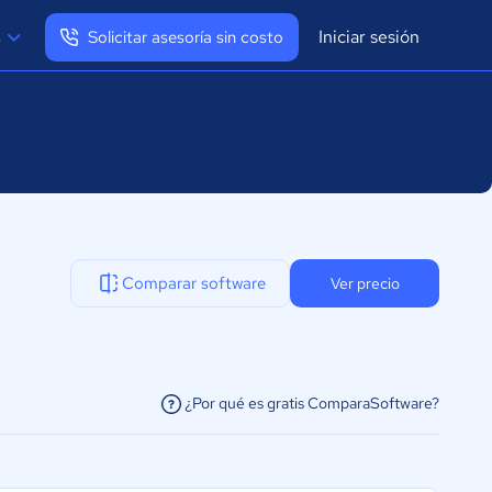
Iniciar sesión
s
Solicitar asesoría sin costo
Ver mi perfil
Cerrar sesión
Comparar software
Ver precio
¿Por qué es gratis ComparaSoftware?
facilitar la conexión