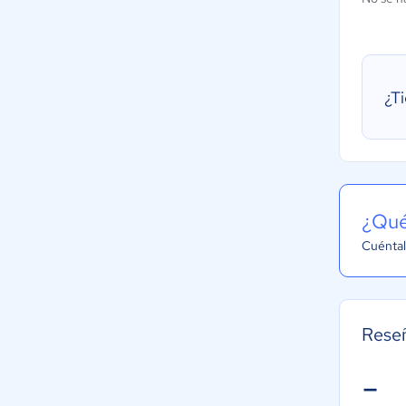
¿T
¿Qué
Cuéntal
Rese
-