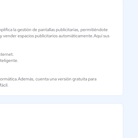
lifica la gestión de pantallas publicitarias, permitiéndote
Digital Signage
l y vender espacios publicitarios automáticamente.Aquí sus
DS
0 / 5
nternet.
teligente.
formática.Además, cuenta una versión gratuita para
ácil.