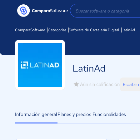
ComparaSoftware
Categorías
Software de Cartelería Digital
LatinAd
LatinAd
Aún sin calificación
Escribir
Información general
Planes y precios
Funcionalidades