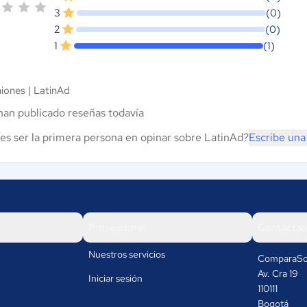
3
(0)
2
(0)
1
(1)
niones |
LatinAd
han publicado reseñas todavía
es ser la primera persona en opinar sobre LatinAd?
Escribe una
Proveedores
Contáctan
Nuestros servicios
ComparaSo
Av. Cra 19
Iniciar sesión
110111
Bogotá