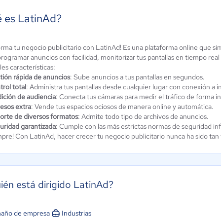
 es LatinAd?
rma tu negocio publicitario con LatinAd! Es una plataforma online que simp
ubik
Interacty
 programar anuncios con facilidad, monitorizar tus pantallas en tiempo rea
telería
les características:
8 / 5
 / 5
tión rápida de anuncios
: Sube anuncios a tus pantallas en segundos.
rol total
: Administra tus pantallas desde cualquier lugar con conexión a i
ición de audiencia
: Conecta tus cámaras para medir el tráfico de forma in
resos extra
: Vende tus espacios ociosos de manera online y automática.
orte de diversos formatos
: Admite todo tipo de archivos de anuncios.
uridad garantizada
: Cumple con las más estrictas normas de seguridad in
pre! Con LatinAd, hacer crecer tu negocio publicitario nunca ha sido tan f
ién está dirigido LatinAd?
año de empresa
Industrias