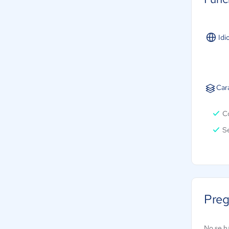
Idi
Car
Co
Se
Preg
No se h