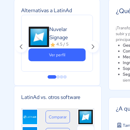
¿Qué
Alternativas a LatinAd
¡Transfo
Nuvelar
Rec
subir y
Signage
Car
principa
4.5 / 5
5
Ges
Cont
Ver perfil
Med
Ing
Sop
Seg
siem
LatinAd vs. otros software
¿A qu
Comparar
Tam