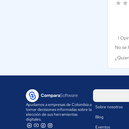
1 Opi
No se 
¿Quier
Nuestra empresa
Ayudamos a empresas de Colombia a
Sobre nosotros
tomar decisiones informadas sobre la
elección de sus herramientas
Blog
digitales.
Eventos