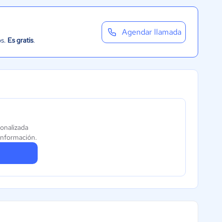
Agendar llamada
os.
Es gratis
.
sonalizada
información.