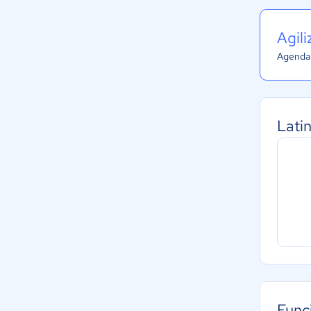
Agil
Agenda 
Lati
Func