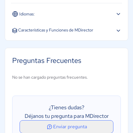
Idiomas:
Español
Inglés
Portugués
Características y Funciones de MDirector
Pruebas A/B
Segmentación de contactos
Preguntas Frecuentes
Email Marketing
Landing Page
No se han cargado preguntas frecuentes.
Dashboards intuitivos
Integración API´s
Base de datos
¿Tienes dudas?
Tracking Multicanal
Déjanos tu pregunta para MDirector
Gestión de Leads
Enviar pregunta
Formularios