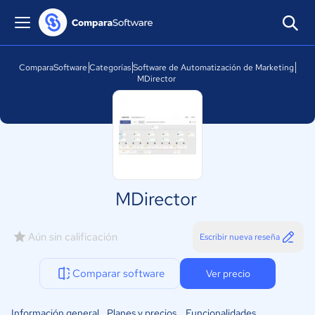
ComparaSoftware
Categorías
Software de Automatización de Marketing
MDirector
MDirector
Aún sin calificación
Escribir nueva reseña
Comparar software
Ver precio
Información general
Planes y precios
Funcionalidades