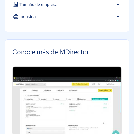
Tamaño de empresa
Industrias
Agricultura
Construcción
Educación
Conoce más de MDirector
Energía
Hotelería / Viajes
Seguros
Legales
Farmacéutica
Bienes raíces
Minorista
Software / TI
Telecomunicaciones