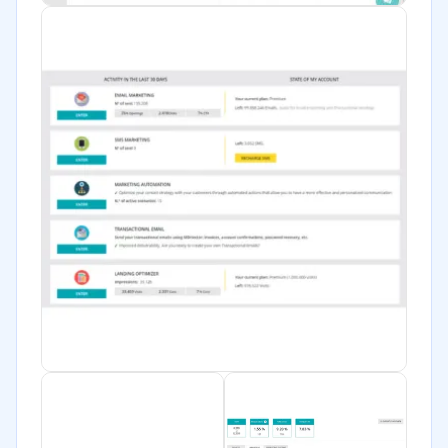
Financiera
Alimentaria
Salud
Manufactura
ONG
Gobierno
Transporte y logística
Marketing y Comunicación
Automotriz