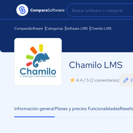
ComparaSoftware
Categorías
Software LMS
Chamilo LMS
Chamilo LMS
E
4.4 / 5
(2 comentarios)
Información general
Planes y precios
Funcionalidades
Reseñ