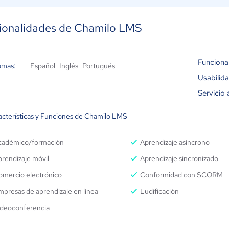
ionalidades de Chamilo LMS
Funciona
omas:
Español
Inglés
Portugués
Usabilid
Servicio 
acterísticas y Funciones de Chamilo LMS
cadémico/formación
Aprendizaje asíncrono
rendizaje móvil
Aprendizaje sincronizado
omercio electrónico
Conformidad con SCORM
presas de aprendizaje en línea
Ludificación
ideoconferencia