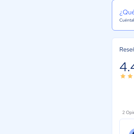
¿Qué
Cuéntal
Rese
4.
2 Opi