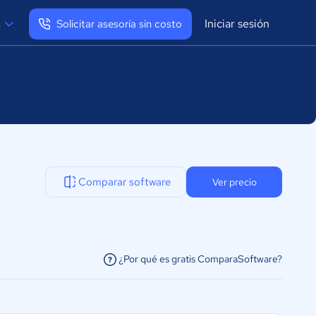
Iniciar sesión
s
Solicitar asesoría sin costo
Ver mi perfil
Cerrar sesión
Comparar software
Ver precio
¿Por qué es gratis ComparaSoftware?
facilitar la conexión