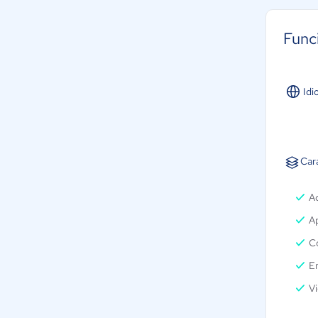
Func
Idi
Car
A
Ap
C
Em
V