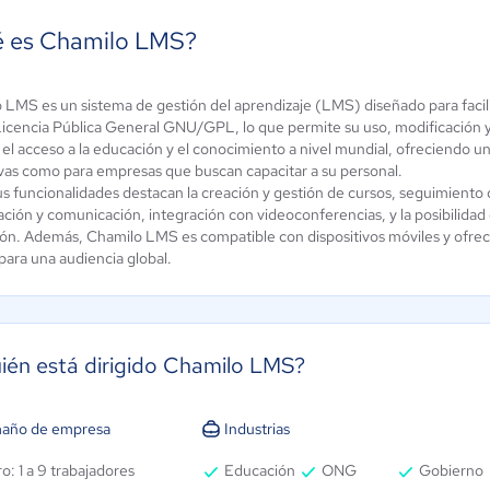
 es Chamilo LMS?
andría -
taforma de
 LMS es un sistema de gestión del aprendizaje (LMS) diseñado para facilita
Haggyo
Licencia Pública General GNU/GPL, lo que permite su uso, modificación y d
mación
Aún sin
el acceso a la educación y el conocimiento a nivel mundial, ofreciendo una
ine
calificación
vas como para empresas que buscan capacitar a su personal.
ún sin
us funcionalidades destacan la creación y gestión de cursos, seguimiento 
alificación
ación y comunicación, integración con videoconferencias, y la posibilidad
ción. Además, Chamilo LMS es compatible con dispositivos móviles y ofrec
 para una audiencia global.
ién está dirigido Chamilo LMS?
año de empresa
Industrias
o: 1 a 9 trabajadores
Educación
ONG
Gobierno