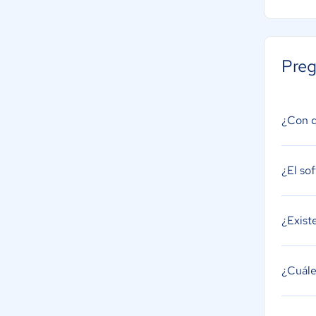
Preg
¿Con q
¿El so
¿Exist
¿Cuále