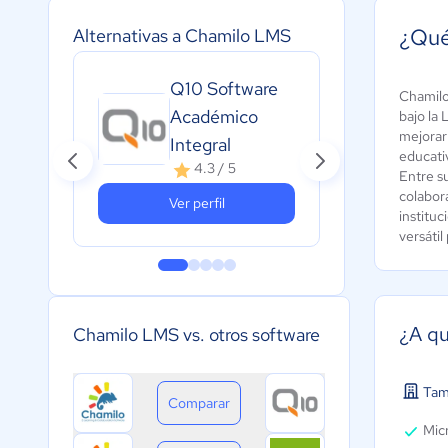
¿Qué
Alternativas a Chamilo LMS
Alej
Q10 Software
Pla
Chamilo
Académico
bajo la 
for
mejorar 
Integral
onl
educati
4.3 / 5
A
Entre s
c
colabor
Ver perfil
institu
versátil
¿A qu
Chamilo LMS vs. otros software
Tam
Comparar
Micr