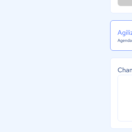
Agil
Agenda 
Cham