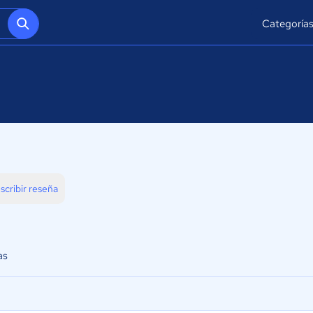
Categoría
scribir reseña
as