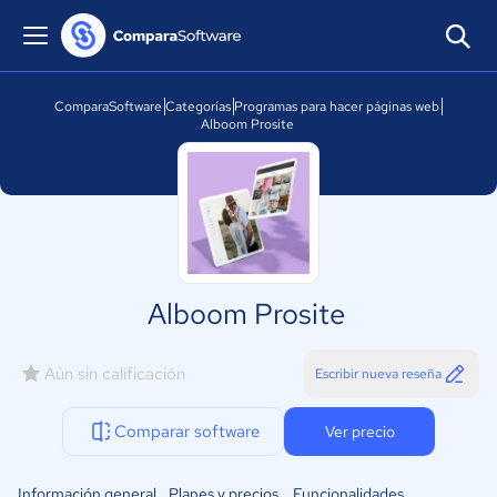
ComparaSoftware
Categorías
Programas para hacer páginas web
Alboom Prosite
Alboom Prosite
Aún sin calificación
Escribir nueva reseña
Comparar software
Ver precio
Información general
Planes y precios
Funcionalidades