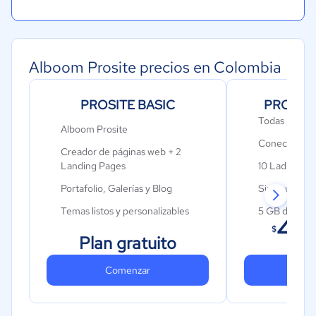
Alboom Prosite precios en Colombia
PROSITE BASIC
PROSIT
Todas las fun
Alboom Prosite
Conecta tu p
Creador de páginas web + 2
Landing Pages
10 Lading Pag
Portafolio, Galerías y Blog
Sin anuncios
Temas listos y personalizables
5 GB de alm
40
$
SEO
Editor de di
Plan gratuito
Redes sociales y feed de
Soporte por 
Instagram
Comenzar
chat
Co
Captura de leads
Anadir códig
Dominio AlboomPro.com