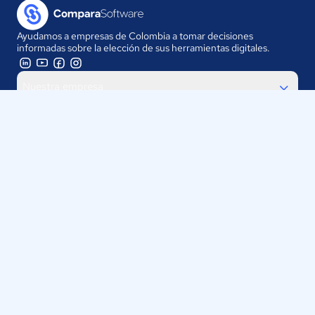
Ayudamos a empresas de Colombia a tomar decisiones
informadas sobre la elección de sus herramientas digitales.
Nuestra empresa
Proveedores
Contáctanos
Selecciona tu país:
Colombia
ComparaSoftware LLC 2025
Políticas de Privacidad
·
Políticas de Cookies
·
Términos y
Condiciones de uso