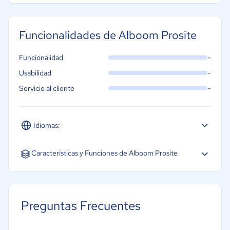
Anuncios de Alboom Alboom
CRM
Funcionalidades de Alboom Prosite
500 MB de almacenamiento
-
Funcionalidad
Editor de diseño básico
-
Usabilidad
Alboom Apps
-
Servicio al cliente
La seguridad
Soporte en línea y por correo
electrónico.
Idiomas:
Español
Inglés
Características y Funciones de Alboom Prosite
Actualización automática
Arrastrar y soltar
Preguntas Frecuentes
Creación de informes/análisis
Generador de formularios