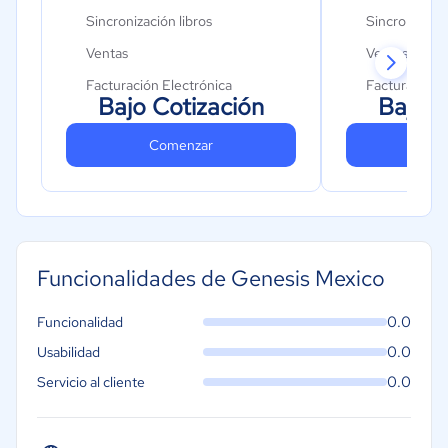
Sincronización libros
Sincronizació
Ventas
Ventas
Facturación Electrónica
Facturación 
Bajo Cotización
Bajo C
Cotizaciones
Cotizaciones
Comenzar
Co
Compras
Inventario M
Inventario Multibodegas
Tesorería
Tesorería
Contabilidad
Contabilidad
Boleta Electr
Funcionalidades de Genesis Mexico
Declaraciones Juradas
Declaracione
Soporte ilimitado
Soporte ilimi
0.0
Funcionalidad
Integraciones nativas
Integracione
0.0
Usabilidad
Hosting y actualizaciones
Hosting y Act
0.0
Servicio al cliente