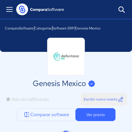
ComparaSoftware
Categorías
Software ERP
Genesis Mexico
Genesis Mexico
Aún sin calificación
Escribir nueva reseña
Comparar software
Ver precio