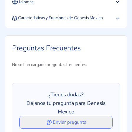
Idiomas:
Español
Características y Funciones de Genesis Mexico
CRM
Gestión de órdenes de compra
Preguntas Frecuentes
Gestión financiera
Creación de informes/análisis
No se han cargado preguntas frecuentes.
Gestión de inventarios
Gestión de pedidos
Gestión de proyectos
¿Tienes dudas?
Gestión de órdenes de trabajo
Déjanos tu pregunta para Genesis
Mexico
Enviar pregunta