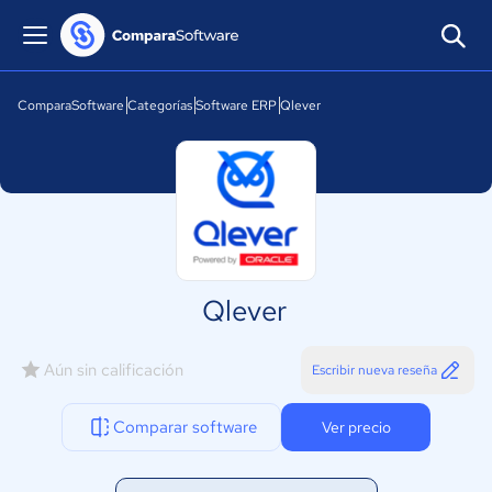
ComparaSoftware
Categorías
Software ERP
Qlever
Qlever
Aún sin calificación
Escribir nueva reseña
Comparar software
Ver precio