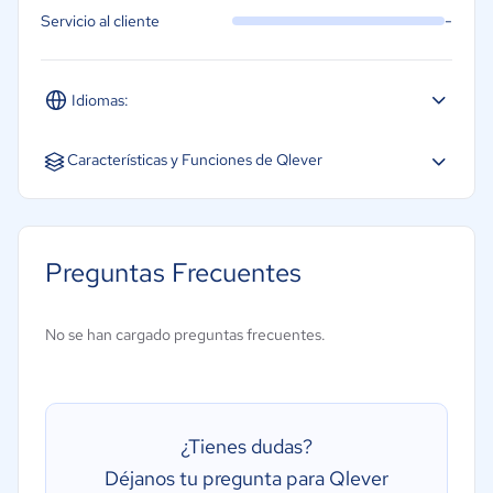
-
Servicio al cliente
Idiomas:
Español
Características y Funciones de Qlever
Gestión de almacén
Gestión de cadena de suministro
Preguntas Frecuentes
Gestión de órdenes de compra
Gestión financiera
No se han cargado preguntas frecuentes.
Creación de informes/análisis
Gestión de inventarios
Gestión de la distribución
¿Tienes dudas?
Gestión de pedidos
Déjanos tu pregunta para Qlever