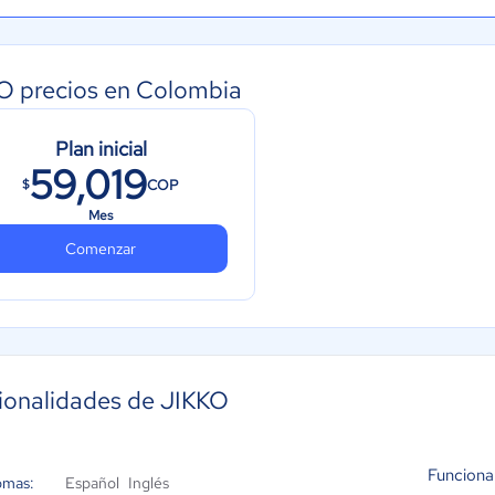
O precios en Colombia
Plan inicial
59,019
COP
$
Mes
Comenzar
ionalidades de JIKKO
Funciona
omas:
Español
Inglés