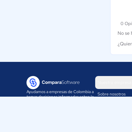
0 Opi
No se 
¿Quier
Nuestra empresa
Ayudamos a empresas de Colombia a
Sobre nosotros
tomar decisiones informadas sobre la
elección de sus herramientas
Blog
digitales.
Eventos
Trabaja con nosotr