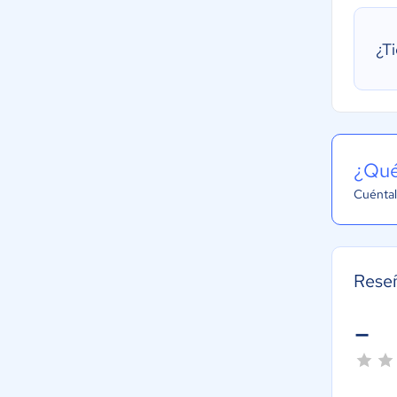
¿T
¿Qué
Cuéntal
Rese
-