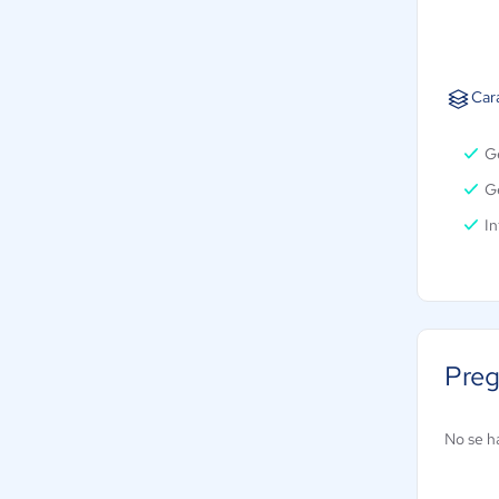
Car
G
Ge
In
Preg
No se h