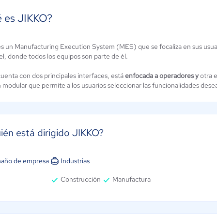
 es JIKKO?
s un Manufacturing Execution System (MES) que se
focaliza en sus usua
Intelisis ERP
picor ERP
el, donde todos los equipos son parte de él.
7000
3.6 / 5
3.9 / 5
uenta con dos principales interfaces, está
enfocada a operadores y
otra 
n modular que permite a los usuarios seleccionar las funcionalidades des
ién está dirigido JIKKO?
año de empresa
Industrias
Construcción
Manufactura