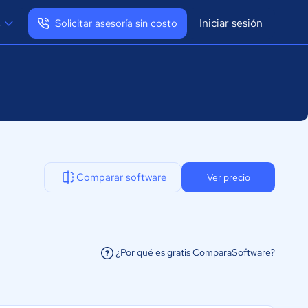
Iniciar sesión
s
Solicitar asesoría sin costo
Ver mi perfil
Cerrar sesión
Comparar software
Ver precio
¿Por qué es gratis ComparaSoftware?
facilitar la conexión