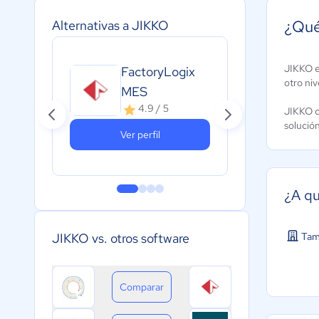
¿Qué
Alternativas a JIKKO
JIKKO e
FactoryLogix
E
otro niv
MES
4.9 / 5
JIKKO c
solució
Ver perfil
¿A qu
Tam
JIKKO vs. otros software
Comparar