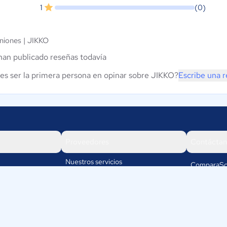
1
(0)
niones |
JIKKO
han publicado reseñas todavía
es ser la primera persona en opinar sobre JIKKO?
Escribe una 
Proveedores
Contáctan
Nuestros servicios
ComparaSo
Av. Cra 19
Iniciar sesión
110111
Bogotá
Colombia
os
+57-1-5802