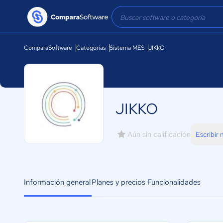
ComparaSoftware
Categorías
Sistema MES
JIKKO
JIKKO
Aún sin calificación
Escribir
Información general
Planes y precios
Funcionalidades