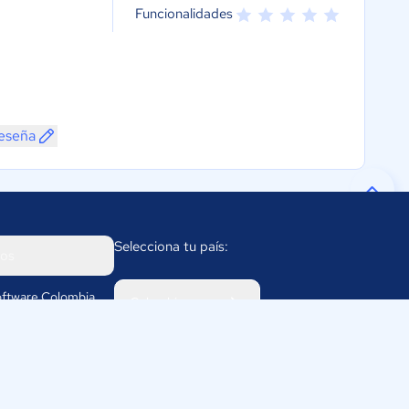
Funcionalidades
reseña
Selecciona tu país:
os
ftware Colombia
Colombia
311