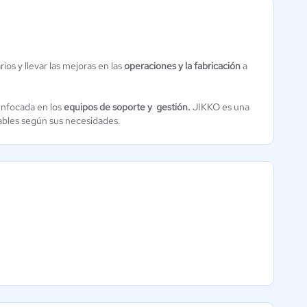
rios y llevar las mejoras en las
operaciones y la fabricación
a
Doeet MES
2 / 5
enfocada en los
equipos de soporte y gestión.
JIKKO es una
eables según sus necesidades.