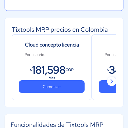
Tixtools MRP precios en Colombia
Cloud concepto licencia
ERP 
Por usuario.
Por usuario
181,598
340
COP
$
$
Mes
Comenzar
Co
Funcionalidades de Tixtools MRP