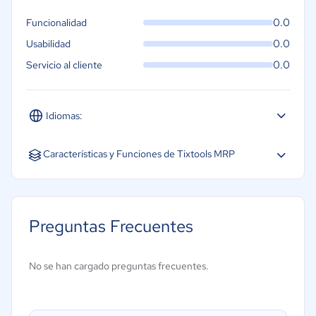
0.0
Funcionalidad
0.0
Usabilidad
0.0
Servicio al cliente
Idiomas:
Español
Características y Funciones de Tixtools MRP
Creación de informes/análisis
Gestión de cadena de suministro
Preguntas Frecuentes
Gestión de documentos
Gestión de inventarios
No se han cargado preguntas frecuentes.
Gestión de la calidad
Gestión de la seguridad