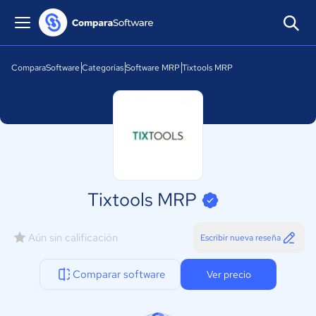
ComparaSoftware
Categorías
Software MRP
Tixtools MRP
Tixtools MRP
Aún sin calificación
Escribir nueva reseña
Comparar software
Ver precio