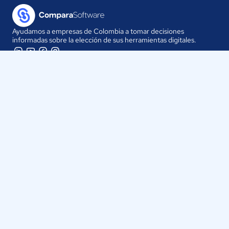
Ayudamos a empresas de Colombia a tomar decisiones
informadas sobre la elección de sus herramientas digitales.
Nuestra empresa
Proveedores
Contáctanos
Selecciona tu país:
Colombia
ComparaSoftware LLC 2025
Políticas de Privacidad
·
Políticas de Cookies
·
Términos y
Condiciones de uso