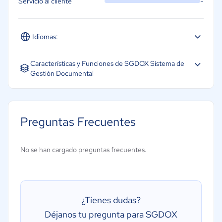
-
Servicio al cliente
Idiomas:
Español
Inglés
Características y Funciones de SGDOX Sistema de
Gestión Documental
Acceso sin conexión
Archivo de documento
Preguntas Frecuentes
Control de versiones
Conversión de tipo de archivos
No se han cargado preguntas frecuentes.
Ensamblaje de documentos
Firma electrónica
Herramientas de colaboración
¿Tienes dudas?
Indexación de documentos
Déjanos tu pregunta para SGDOX