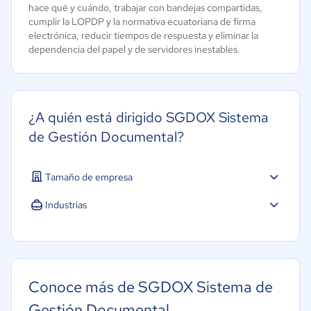
hace qué y cuándo, trabajar con bandejas compartidas,
cumplir la LOPDP y la normativa ecuatoriana de firma
electrónica, reducir tiempos de respuesta y eliminar la
dependencia del papel y de servidores inestables.
¿A quién está dirigido SGDOX Sistema
de Gestión Documental?
Tamaño de empresa
Micro: 1 a 9 trabajadores
Industrias
Agricultura
Construcción
Educación
Conoce más de SGDOX Sistema de
Energía
Gestión Documental