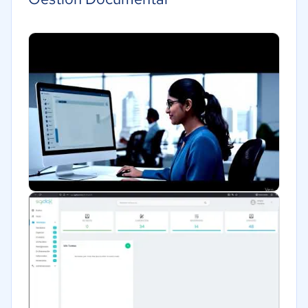
Hotelería / Viajes
Seguros
Legales
Farmacéutica
Bienes raíces
Minorista
Software / TI
Telecomunicaciones
Financiera
Alimentaria
Salud
Manufactura
ONG
Gobierno