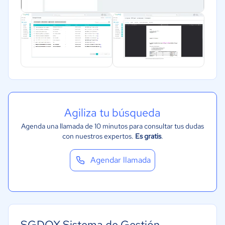
Transporte y logística
Marketing y Comunicación
Automotriz
Comercio Electrónico
Ventas y servicios
Tecnología
Metales y Minería
Agiliza tu búsqueda
Recursos Humanos
Agenda una llamada de 10 minutos para consultar tus dudas
Gastronomía
con nuestros expertos.
Es gratis
.
Aeroespacial y defensa
Agendar llamada
Turismo
Contabilidad
Moda y textiles
SGDOX Sistema de Gestión