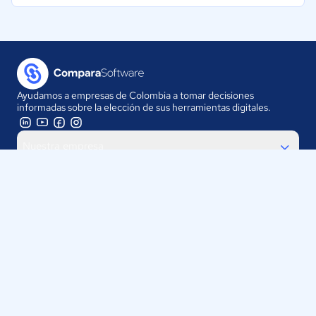
Ayudamos a empresas de Colombia a tomar decisiones
informadas sobre la elección de sus herramientas digitales.
Nuestra empresa
Proveedores
Contáctanos
Selecciona tu país:
Colombia