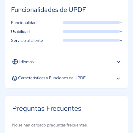
Funcionalidades de UPDF
-
Funcionalidad
-
Usabilidad
-
Servicio al cliente
Idiomas:
Español
Inglés
Portugués
Características y Funciones de UPDF
Colaboración
Ensamblaje de documentos
Preguntas Frecuentes
Firma digital
Modelos
No se han cargado preguntas frecuentes.
Procesamiento de lotes