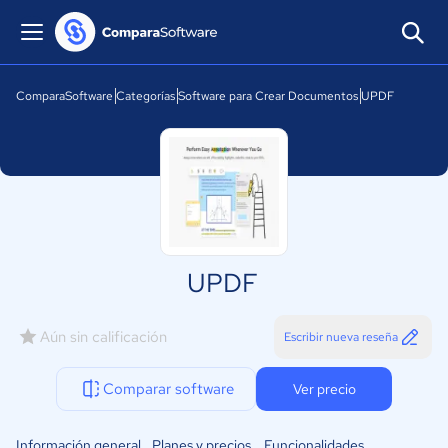
ComparaSoftware
Categorías
Software para Crear Documentos
UPDF
UPDF
Aún sin calificación
Escribir nueva reseña
Comparar software
Ver precio
Información general
Planes y precios
Funcionalidades