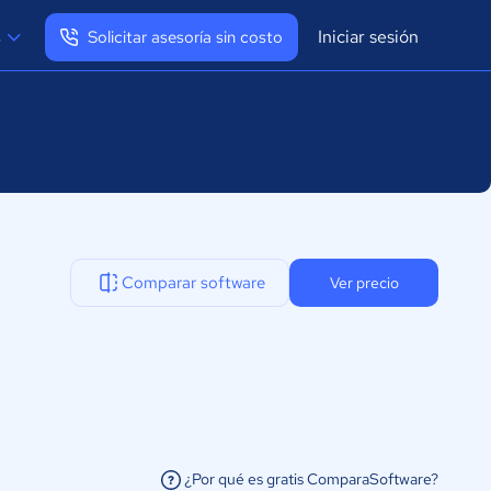
Iniciar sesión
s
Solicitar asesoría sin costo
Ver mi perfil
Cerrar sesión
Comparar software
Ver precio
¿Por qué es gratis ComparaSoftware?