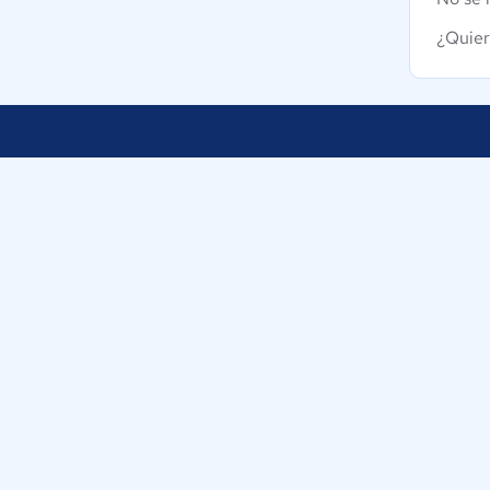
¿Quier
Nuestra empresa
Ayudamos a empresas de Colombia a
Sobre nosotros
tomar decisiones informadas sobre la
elección de sus herramientas
Blog
digitales.
Eventos
Trabaja con nosotr