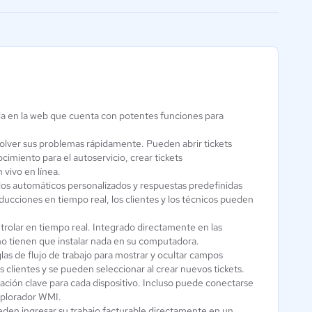
facilitar la conexión
 en la web que cuenta con potentes funciones para
Kaseya 365
Aún sin
olver sus problemas rápidamente. Pueden abrir tickets
calificación
ocimiento para el autoservicio, crear tickets
 vivo en línea.
dos automáticos personalizados y respuestas predefinidas
ducciones en tiempo real, los clientes y los técnicos pueden
rolar en tiempo real. Integrado directamente en las
s no tienen que instalar nada en su computadora.
las de flujo de trabajo para mostrar y ocultar campos
 clientes y se pueden seleccionar al crear nuevos tickets.
ación clave para cada dispositivo. Incluso puede conectarse
explorador WMI.
ueden ingresar su trabajo facturable directamente en un