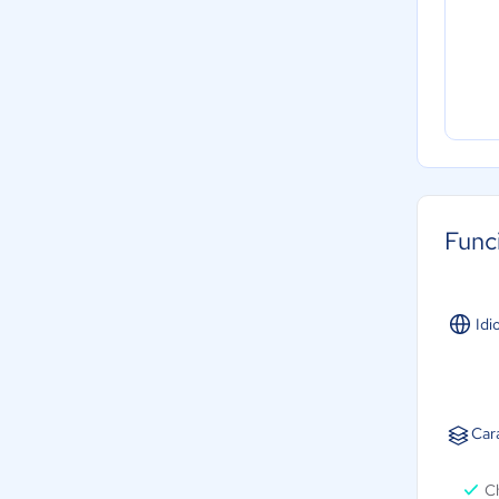
Func
Idi
Car
Ch