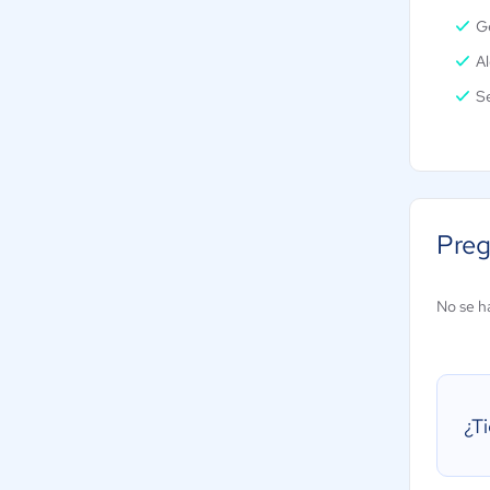
Ge
Al
S
Preg
No se h
¿T