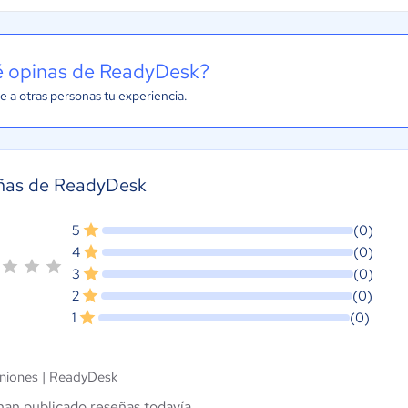
 opinas de ReadyDesk?
e a otras personas tu experiencia.
ñas de ReadyDesk
5
(0)
4
(0)
3
(0)
2
(0)
1
(0)
niones |
ReadyDesk
han publicado reseñas todavía