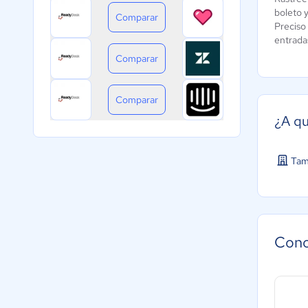
boleto 
Comparar
Preciso
entrada
Comparar
Comparar
¿A qu
Tam
Cono