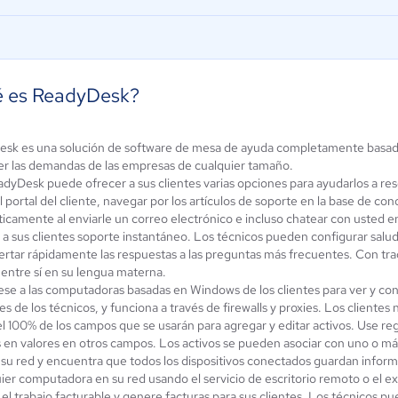
 es ReadyDesk?
sk es una solución de software de mesa de ayuda completamente basada
ndesk Suite
Intercom
cer las demandas de las empresas de cualquier tamaño.
dyDesk puede ofrecer a sus clientes varias opciones para ayudarlos a res
4.2 / 5
4 / 5
 portal del cliente, navegar por los artículos de soporte en la base de con
icamente al enviarle un correo electrónico e incluso chatear con usted en
 a sus clientes soporte instantáneo. Los técnicos pueden configurar salu
sertar rápidamente las respuestas a las preguntas más frecuentes. Con tra
 entre sí en su lengua materna.
se a las computadoras basadas en Windows de los clientes para ver y cont
es de los técnicos, y funciona a través de firewalls y proxies. Los cliente
l 100% de los campos que se usarán para agregar y editar activos. Use reg
​​en valores en otros campos. Los activos se pueden asociar con uno o más
 su red y encuentra que todos los dispositivos conectados guardan inform
uier computadora en su red usando el servicio de escritorio remoto o el 
el trabajo facturable y genere facturas para sus clientes. Los técnicos p