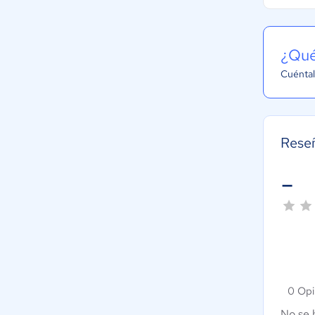
¿Qué
Cuéntal
Rese
-
0 Opi
No se 