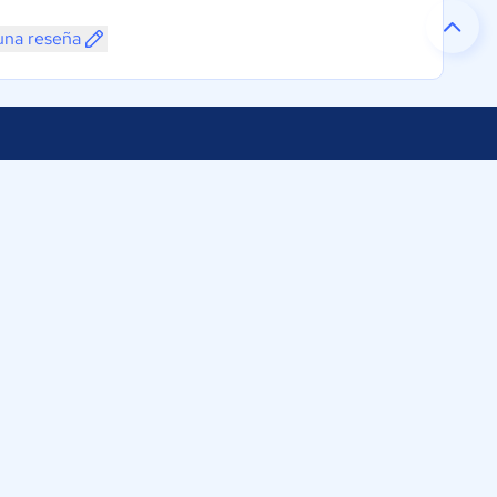
una reseña
Selecciona tu país:
os
ftware Colombia
Colombia
311
omparasoftware.co