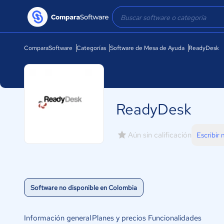
ComparaSoftware
Categorías
Software de Mesa de Ayuda
ReadyDesk
ReadyDesk
Aún sin calificación
Escribir
Software no disponible en Colombia
Información general
Planes y precios
Funcionalidades