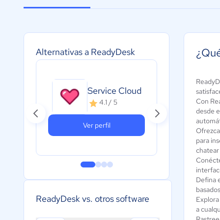
¿Qué
Alternativas a ReadyDesk
ReadyDe
Service Cloud
Ze
satisfa
Con Rea
4.1 / 5
desde el
automát
Ver perfil
Ofrezca
para in
chatear
Conécte
interfac
Defina e
basados 
ReadyDesk vs. otros software
Explora
a cualq
Rastree 