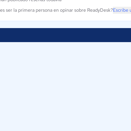
es ser la primera persona en opinar sobre ReadyDesk?
Escribe 
Proveedores
Contáctan
Nuestros servicios
ComparaSo
Av. Cra 19
Iniciar sesión
110111
Bogotá
Colombia
os
+57-1-5802
info@c