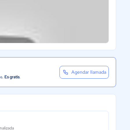
Agendar llamada
os.
Es gratis
.
nalizada