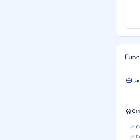
Func
Idi
Car
C
Es