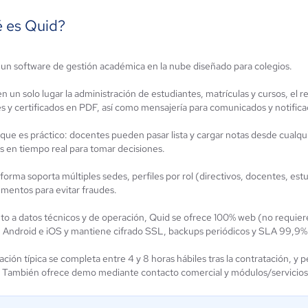
 es Quid?
taforma
 un software de gestión académica en la nube diseñado para colegios.
Haggyo
cCF
Aún sin
 un solo lugar la administración de estudiantes, matrículas y cursos, el re
ún sin
calificación
es y certificados en PDF, así como mensajería para comunicados y notific
alificación
que es práctico: docentes pueden pasar lista y cargar notas desde cualqui
s en tiempo real para tomar decisiones.
forma soporta múltiples sedes, perfiles por rol (directivos, docentes, est
mentos para evitar fraudes.
to a datos técnicos y de operación, Quid se ofrece 100% web (no requier
Android e iOS y mantiene cifrado SSL, backups periódicos y SLA 99,9%
ación típica se completa entre 4 y 8 horas hábiles tras la contratación, 
. También ofrece demo mediante contacto comercial y módulos/servicios