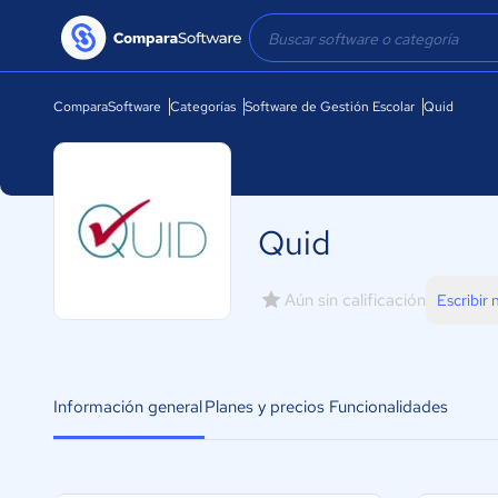
ComparaSoftware
Categorías
Software de Gestión Escolar
Quid
Quid
Aún sin calificación
Escribir
Información general
Planes y precios
Funcionalidades