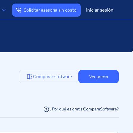
Iniciar sesión
s
Solicitar asesoría sin costo
Ver mi perfil
Cerrar sesión
Comparar software
Ver precio
¿Por qué es gratis ComparaSoftware?
facilitar la conexión