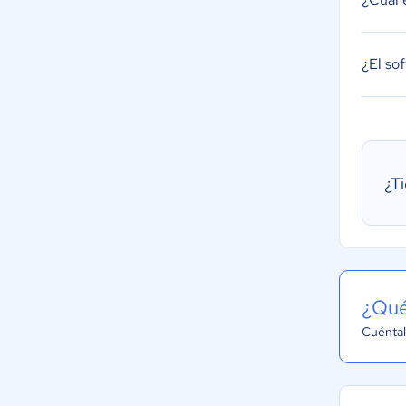
¿El so
¿T
¿Qué
Cuéntal