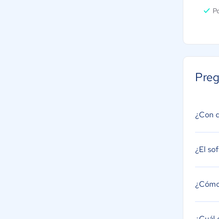
Po
Preg
¿Con q
¿El so
¿Cómo 
¿Cuál e