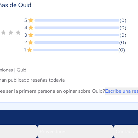
ñas de Quid
5
(0)
4
(0)
3
(0)
2
(0)
1
(0)
niones |
Quid
han publicado reseñas todavía
es ser la primera persona en opinar sobre Quid?
Escribe una re
Proveedores
Contáctan