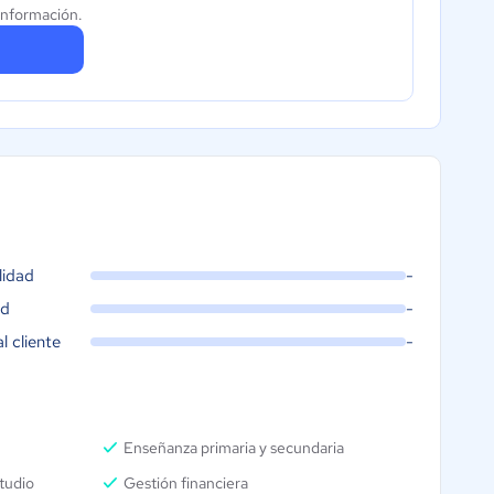
información.
lidad
-
ad
-
al cliente
-
Enseñanza primaria y secundaria
tudio
Gestión financiera