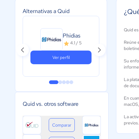
¿Qué
Alternativas a Quid
Pla
Quid es
Phidias
Do
Reúne en
4.1 / 5
A
boletin
c
Ver perfil
Su enfo
informe
La plata
de docu
En cuan
Quid vs. otros software
macOS, 
La activ
previos
Comparar