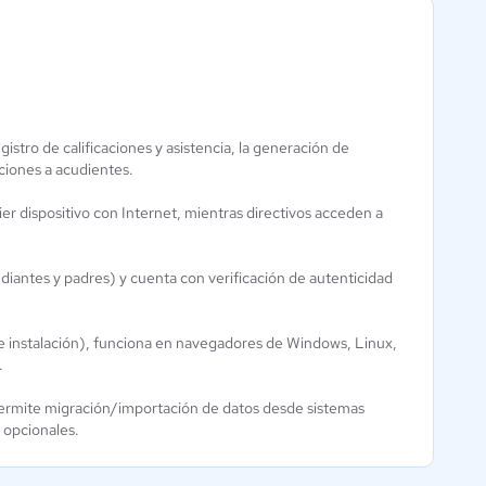
Control
Akaud Gestión
Academic
de Aula
gistro de calificaciones y asistencia, la generación de
Aún sin
4.5 / 5
aciones a acudientes.
calificación
er dispositivo con Internet, mientras directivos acceden a
udiantes y padres) y cuenta con verificación de autenticidad
e instalación), funciona en navegadores de Windows, Linux,
.
y permite migración/importación de datos desde sistemas
 opcionales.