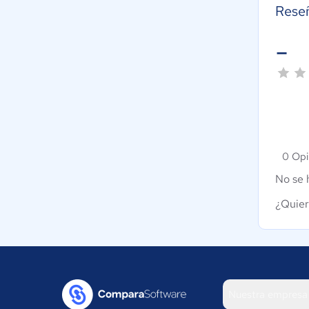
Rese
-
0 Opi
No se 
¿Quier
Nuestra empresa