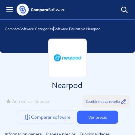
ComparaSoftware
Categorías
Software Educativo
Nearpod
Nearpod
Aún sin calificación
Escribir nueva reseña
Comparar software
Ver precio
Información general
Planes y precios
Funcionalidades