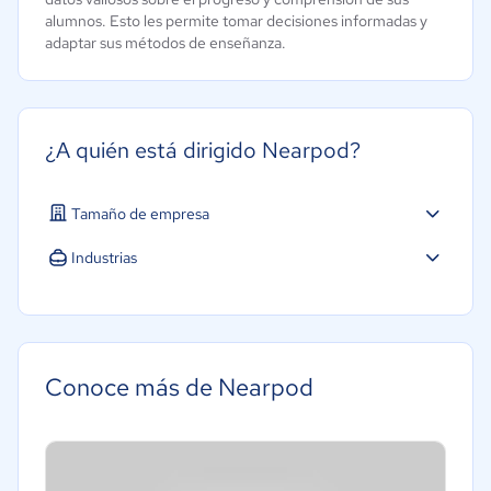
alumnos. Esto les permite tomar decisiones informadas y
adaptar sus métodos de enseñanza.
¿A quién está dirigido Nearpod?
Tamaño de empresa
Micro: 1 a 9 trabajadores
Industrias
Pequeña: 10 a 49 trabajadores
Educación
Mediana: 50 a 249 trabajadores
Grande: Más de 250 trabajadores
Conoce más de Nearpod