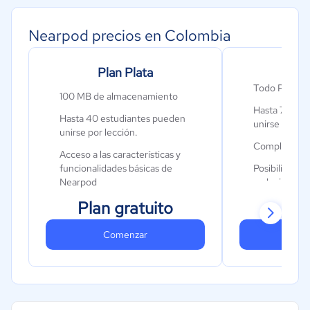
Nearpod precios en Colombia
Plan Plata
Pl
Todo Plan Pla
100 MB de almacenamiento
Hasta 75 est
Hasta 40 estudiantes pueden
unirse por le
unirse por lección.
Complemento
Acceso a las características y
funcionalidades básicas de
Posibilidad de
Nearpod
caducidad de
1
$
lecciones.
Plan gratuito
1 GB de alma
Comenzar
Co