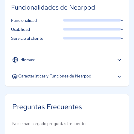
Funcionalidades de Nearpod
-
Funcionalidad
-
Usabilidad
-
Servicio al cliente
Idiomas:
Español
Inglés
Características y Funciones de Nearpod
Alertas y notificaciones
Creación de informes
Preguntas Frecuentes
Gestión de admisiones
Gestión de docentes y personal
No se han cargado preguntas frecuentes.
Portal de estudiantes