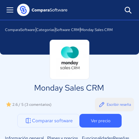
ComparaSoftware
Categorías
Software CRM
Monday Sales CRM
Monday Sales CRM
2.6 / 5
(3 comentarios)
Escribir reseña
Comparar software
Ver precio
Información general
Planes y precios
Funcionalidades
Reseñas