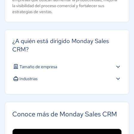
la visibilidad del proceso comercial y fortalecer sus
estrategias de ventas.
¿A quién está dirigido Monday Sales
CRM?
Tamaño de empresa
Pequeña: 10 a 49 trabajadores
Industrias
Mediana: 50 a 249 trabajadores
Construcción
Grande: Más de 250 trabajadores
Energía
Hotelería / Viajes
Conoce más de Monday Sales CRM
Farmacéutica
Bienes raíces