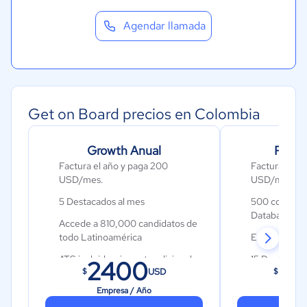
Agendar llamada
Get on Board precios en Colombia
Growth Anual
Recru
Factura el año y paga 200
Factura el a
USD/mes.
USD/mes.
5 Destacados al mes
500 contacto
Database al 
Accede a 810,000 candidatos de
todo Latinoamérica
Empleos ilim
ATS incluido, sin costo adicional
15 Destacado
2400
4
USD
$
$
Candidatos sugeridos en un click
Accede a 810
Empresa / Año
Año 
todo Latinoa
Contactos Enriquecidos