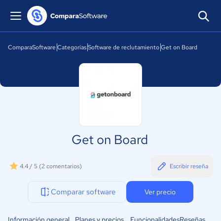
ComparaSoftware
Categorías
Software de reclutamiento
Get on Board
Get on Board
4.4 / 5
(2 comentarios)
Escribir reseña
Comparar software
Ver precio
Información general
Planes y precios
Funcionalidades
Reseñas