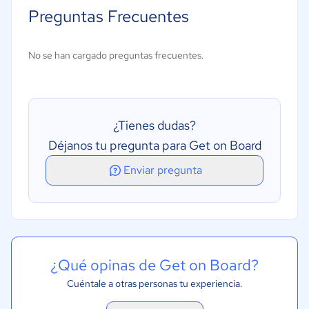
Portales de empleo
Preguntas Frecuentes
Portal de autoservicio
Búsqueda de CV
No se han cargado preguntas frecuentes.
Programación de entrevistas
Publicación de ofertas de empleo
¿Tienes dudas?
Déjanos tu pregunta para Get on Board
Enviar pregunta
¿Qué opinas de Get on Board?
Cuéntale a otras personas tu experiencia.