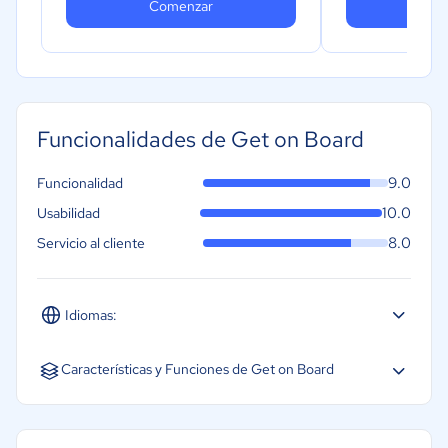
Comenzar
Co
ATS incluido,
API e integración con ATS
externo
Candidatos su
Contactos En
API e integr
externo
Funcionalidades de Get on Board
Exporta dato
9.0
Funcionalidad
Métricas y re
10.0
Usabilidad
Soporte VIP
8.0
Servicio al cliente
Idiomas:
Español
Inglés
Características y Funciones de Get on Board
Análisis de CV