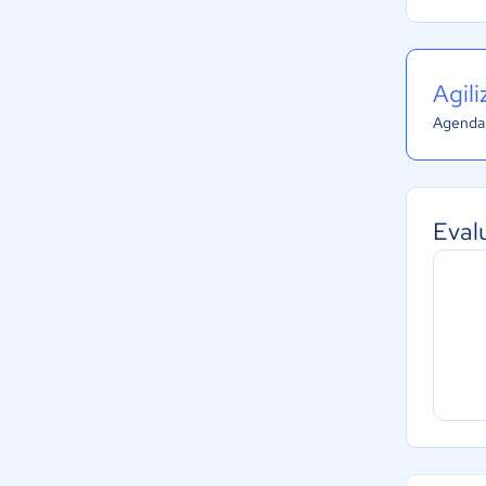
Agil
Agenda 
Eval