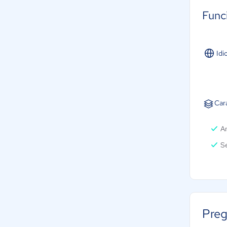
Func
Idi
Cara
An
S
Preg