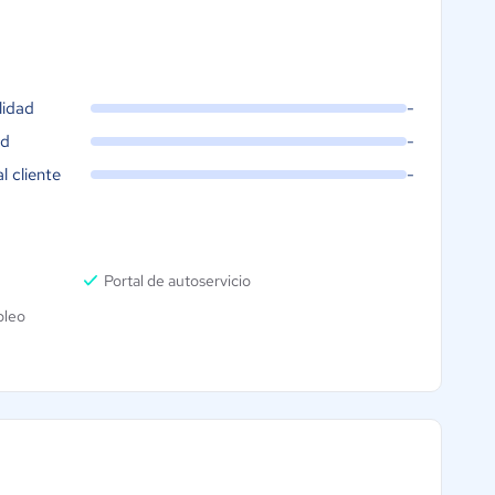
lidad
-
ad
-
al cliente
-
Portal de autoservicio
pleo