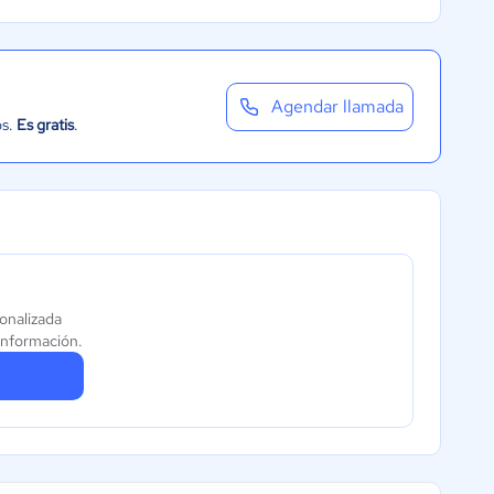
Agendar llamada
os.
Es gratis
.
sonalizada
información.