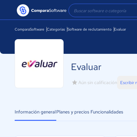
ComparaSoftware
Categorías
Software de reclutamiento
Evaluar
Evaluar
Aún sin calificación
Escribir
Información general
Planes y precios
Funcionalidades