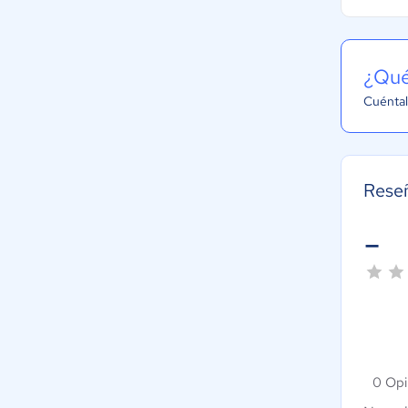
¿Qué
Cuéntal
Reseñ
-
0 Opi