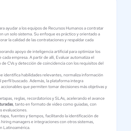
ara ayudar a los equipos de Recursos Humanos a contratar
Lenox HR
MyStaffingPro
 en un solo sistema. Su enfoque es práctico y orientado a
Aún sin
rar la calidad de las contrataciones y respaldar cada
4 / 5
calificación
porando apoyo de inteligencia artificial para optimizar los
 cada empresa. A partir de allí, Evaluar automatiza el
ión de CVs y detección de coincidencia con los requisitos del
ue identifica habilidades relevantes, normaliza información
l perfil buscado. Además, la plataforma integra
 accionables que permiten tomar decisiones más objetivas y
etapas, reglas, recordatorios y SLAs, acelerando el avance
cturadas
, tanto en formato de video como guiadas, con
as evaluaciones.
etapa, fuentes y tiempos, facilitando la identificación de
a hiring managers e integraciones con otros sistemas,
en Latinoamérica.