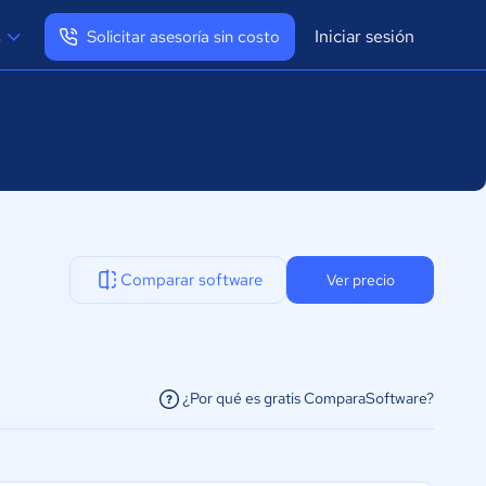
Iniciar sesión
s
Solicitar asesoría sin costo
Ver mi perfil
Cerrar sesión
Comparar software
Ver precio
¿Por qué es gratis ComparaSoftware?
facilitar la conexión