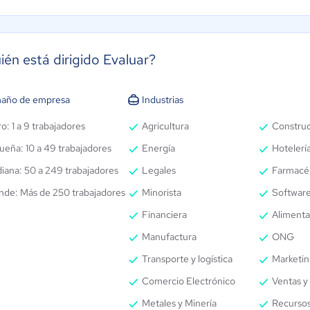
ién está dirigido Evaluar?
año de empresa
Industrias
o: 1 a 9 trabajadores
Agricultura
Constru
ueña: 10 a 49 trabajadores
Energía
Hotelería
iana: 50 a 249 trabajadores
Legales
Farmacé
nde: Más de 250 trabajadores
Minorista
Software
Financiera
Alimenta
Manufactura
ONG
Transporte y logística
Marketin
Comercio Electrónico
Ventas y 
Metales y Minería
Recurso