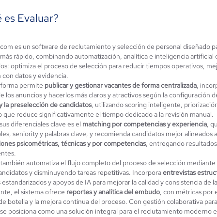
 es Evaluar?
.com es un software de reclutamiento y selección de personal diseñado p
MANSITE
Get on Board
más rápido, combinando automatización, analítica e inteligencia artificial
ún sin
os: optimiza el proceso de selección para reducir tiempos operativos, mejo
4.4 / 5
alificación
n con datos y evidencia.
aforma permite
publicar y gestionar vacantes de forma centralizada
, incor
e los anuncios y hacerlos más claros y atractivos según la configuración de
 y la preselección de candidatos
, utilizando scoring inteligente, priorizac
o que reduce significativamente el tiempo dedicado a la revisión manual.
us diferenciales clave es el
matching por competencias y experiencia
, q
es, seniority y palabras clave, y recomienda candidatos mejor alineados a
iones psicométricas, técnicas y por competencias
, entregando resultados
entes.
 también automatiza el flujo completo del proceso de selección mediante 
candidatos y disminuyendo tareas repetitivas. Incorpora
entrevistas estru
s estandarizados y apoyos de IA para mejorar la calidad y consistencia de l
nte, el sistema ofrece
reportes y analítica del embudo
, con métricas por 
de botella y la mejora continua del proceso. Con gestión colaborativa par
 se posiciona como una solución integral para el reclutamiento moderno 