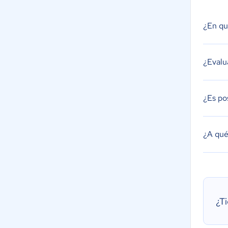
¿En qu
¿Evalu
¿Es po
¿A qué
¿T