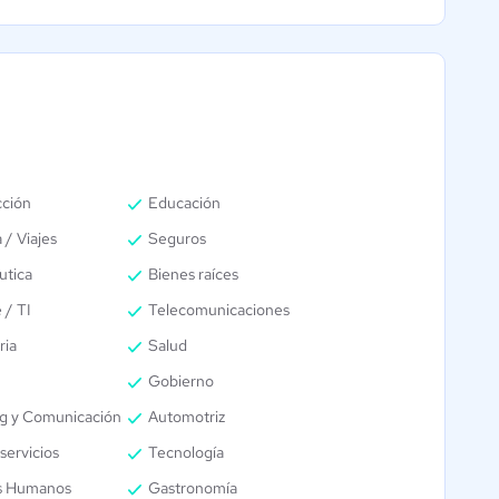
cción
Educación
 / Viajes
Seguros
utica
Bienes raíces
 / TI
Telecomunicaciones
ria
Salud
Gobierno
g y Comunicación
Automotriz
servicios
Tecnología
s Humanos
Gastronomía