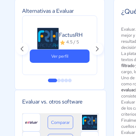
¿Qué
Alternativas a Evaluar
Evaluar
HU
FactusRH
mejor y 
A
resultad
4.5 / 5
c
decisió
La plat
Ver perfil
textos d
filtrado
cargo, l
Uno de s
como rol
evaluac
consist
Evaluar vs. otros software
Evaluar
de los 
criterio
Finalme
Comparar
cuellos 
Evaluar