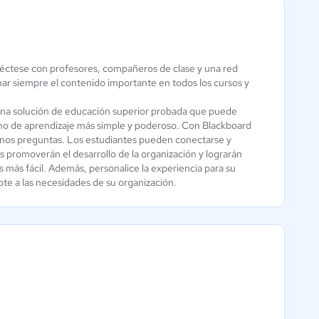
onéctese con profesores, compañeros de clase y una red
NEO LMS -
nar siempre el contenido importante en todos los cursos y
DoceboLMS
CYPHER
 una solución de educación superior probada que puede
2.8 / 5
Academia
orno de aprendizaje más simple y poderoso. Con Blackboard
menos preguntas. Los estudiantes pueden conectarse y
3.8 / 5
es promoverán el desarrollo de la organización y lograrán
s más fácil. Además, personalice la experiencia para su
te a las necesidades de su organización.