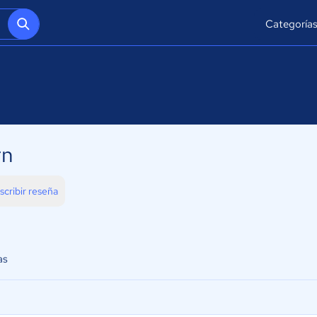
Categoría
rn
scribir reseña
as