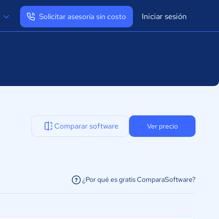
Iniciar sesión
s
Solicitar asesoría sin costo
Ver mi perfil
Cerrar sesión
Comparar software
Ver precio
¿Por qué es gratis ComparaSoftware?
facilitar la conexión