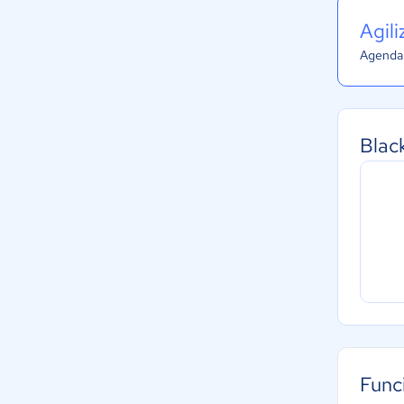
Agil
Agenda 
Blac
Func