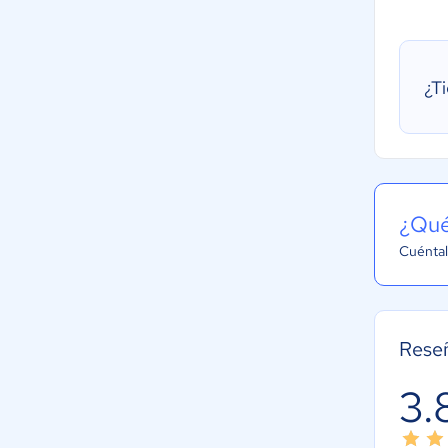
¿T
¿Qué
Cuéntal
Rese
3.