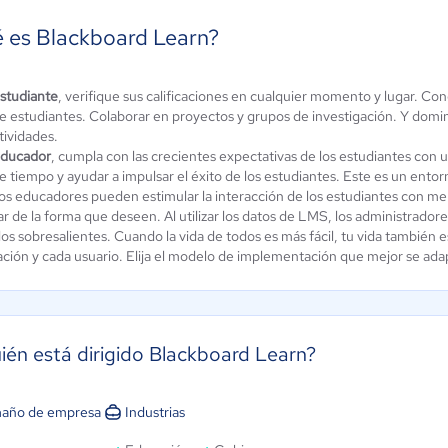
 es Blackboard Learn?
andría -
studiante
, verifique sus calificaciones en cualquier momento y lugar. C
de estudiantes. Colaborar en proyectos y grupos de investigación. Y domi
taforma de
Haggyo
tividades.
mación
ducador
, cumpla con las crecientes expectativas de los estudiantes con
Aún sin
le tiempo y ayudar a impulsar el éxito de los estudiantes. Este es un ent
ine
calificación
los educadores pueden estimular la interacción de los estudiantes con 
ún sin
r de la forma que deseen. Al utilizar los datos de LMS, los administrador
alificación
os sobresalientes. Cuando la vida de todos es más fácil, tu vida también e
ación y cada usuario. Elija el modelo de implementación que mejor se adap
ién está dirigido Blackboard Learn?
año de empresa
Industrias