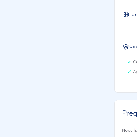
Idi
Car
Co
Ap
Preg
No se h