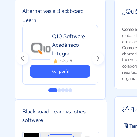
¿Qué
Alternativas a Blackboard
Learn
Alej
Como e
Q10 Software
global 
Pla
otras ac
Académico
for
Como e
Integral
ahorrar
onl
Learn, 
4.3 / 5
A
colabora
c
Ver perfil
resultad
organiz
¿A qu
Blackboard Learn vs. otros
software
Tam