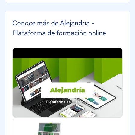
Grande: Más de 250 trabajadores
Construcción
Educación
Conoce más de Alejandría -
Energía
Plataforma de formación online
Hotelería / Viajes
Seguros
Legales
Farmacéutica
Bienes raíces
Minorista
Software / TI
Telecomunicaciones
Financiera
Alimentaria
Salud