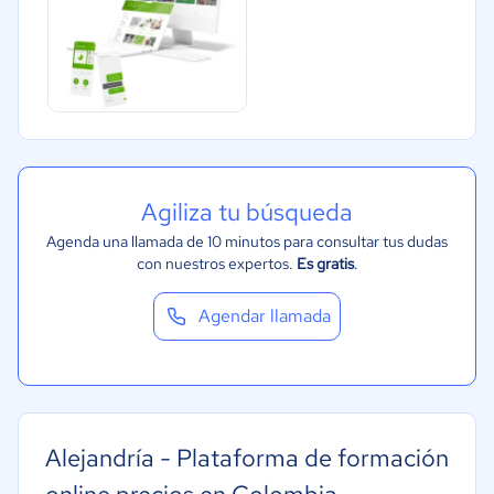
Manufactura
ONG
Gobierno
Transporte y logística
Marketing y Comunicación
Agiliza tu búsqueda
Automotriz
Agenda una llamada de 10 minutos para consultar tus dudas
Comercio Electrónico
con nuestros expertos.
Es gratis
.
Ventas y servicios
Tecnología
Agendar llamada
Metales y Minería
Recursos Humanos
Gastronomía
Alejandría - Plataforma de formación
Aeroespacial y defensa
Turismo