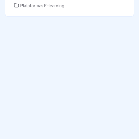
Plataformas E-learning
Ayudamos a empresas de Colombia a tomar decisiones
informadas sobre la elección de sus herramientas digitales.
Nuestra empresa
Proveedores
Contáctanos
Selecciona tu país:
Colombia