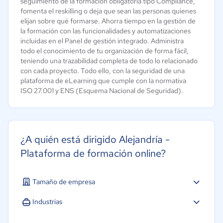
seguimiento de la formación obligatoria tipo Compliance,
fomenta el reskilling o deja que sean las personas quienes
elijan sobre qué formarse. Ahorra tiempo en la gestión de
la formación con las funcionalidades y automatizaciones
incluidas en el Panel de gestión integrado. Administra
todo el conocimiento de tu organización de forma fácil,
teniendo una trazabilidad completa de todo lo relacionado
con cada proyecto. Todo ello, con la seguridad de una
plataforma de eLearning que cumple con la normativa
ISO 27.001 y ENS (Esquema Nacional de Seguridad).
¿A quién está dirigido Alejandría -
Plataforma de formación online?
Tamaño de empresa
Pequeña: 10 a 49 trabajadores
Industrias
Mediana: 50 a 249 trabajadores
Agricultura