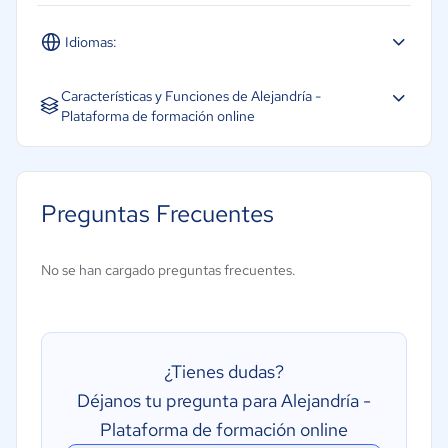
Idiomas:
Español
Inglés
Portugués
Características y Funciones de Alejandría -
Plataforma de formación online
Académico/formación
Aprendizaje asíncrono
Preguntas Frecuentes
Aprendizaje mixto
Aprendizaje móvil
No se han cargado preguntas frecuentes.
Aprendizaje sincronizado
Comercio electrónico
Conformidad con SCORM
¿Tienes dudas?
Empresa/negocios
Déjanos tu pregunta para Alejandría -
Empresas de aprendizaje en línea
Plataforma de formación online