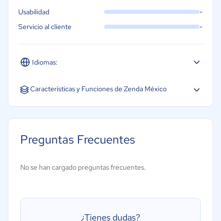
Gastronomía
-
Usabilidad
Aeroespacial y defensa
-
Servicio al cliente
Turismo
Contabilidad
Idiomas:
Moda y textiles
Español
Características y Funciones de Zenda México
Gestión de contratos
Preguntas Frecuentes
No se han cargado preguntas frecuentes.
¿Tienes dudas?