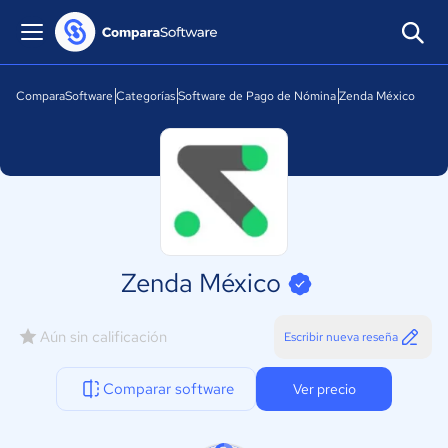
ComparaSoftware
Categorías
Software de Pago de Nómina
Zenda México
Zenda México
Aún sin calificación
Escribir nueva reseña
Comparar software
Ver precio