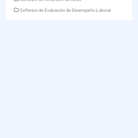
Software de Evaluación de Desempeño Laboral
Ayudamos a empresas de Colombia a tomar decisiones
informadas sobre la elección de sus herramientas digitales.
Nuestra empresa
Proveedores
Contáctanos
Selecciona tu país: