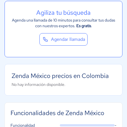
Financiera
Alimentaria
Agiliza tu búsqueda
Salud
Agenda una llamada de 10 minutos para consultar tus dudas
con nuestros expertos.
Es gratis
.
Manufactura
ONG
Agendar llamada
Gobierno
Transporte y logística
Marketing y Comunicación
Automotriz
Zenda México precios en Colombia
Comercio Electrónico
No hay información disponible.
Ventas y servicios
Tecnología
Metales y Minería
Funcionalidades de Zenda México
Recursos Humanos
-
Funcionalidad