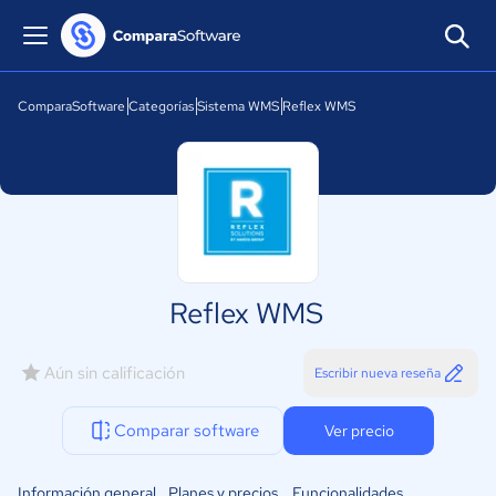
ComparaSoftware
Categorías
Sistema WMS
Reflex WMS
Reflex WMS
Aún sin calificación
Escribir nueva reseña
Comparar software
Ver precio
Información general
Planes y precios
Funcionalidades