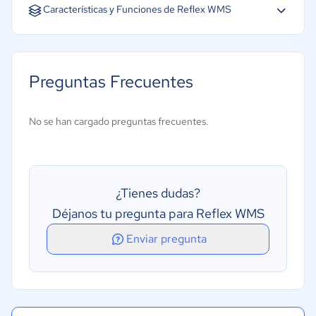
Español
Características y Funciones de Reflex WMS
Gestión 3PL
Gestión de envíos
Preguntas Frecuentes
Gestión de ingresos
Códigos de barras/RFID
No se han cargado preguntas frecuentes.
Previsión
Varias ubicaciones
Creación de informes/análisis
¿Tienes dudas?
Integración Api's
Déjanos tu pregunta para Reflex WMS
Auditoría de inventario
Enviar pregunta