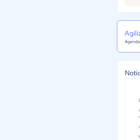
Agil
Agenda 
Noti