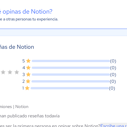
 opinas de Notion?
e a otras personas tu experiencia.
ñas de Notion
5
(0)
4
(0)
3
(0)
2
(0)
1
(0)
niones |
Notion
han publicado reseñas todavía
es ser la primera persona en opinar sobre Notion?
Escribe una 