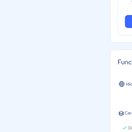
Func
Idi
Car
D