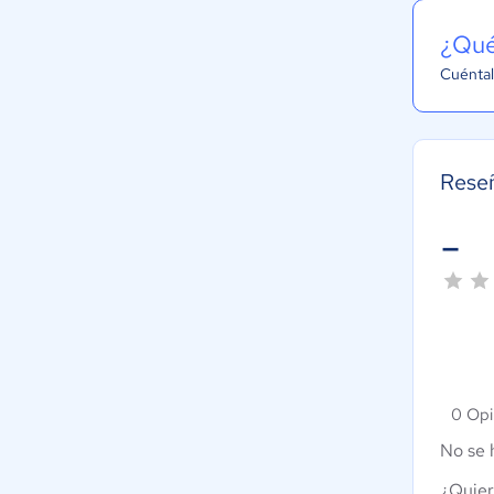
¿Qué
Cuéntal
Rese
-
0 Opi
No se 
¿Quier