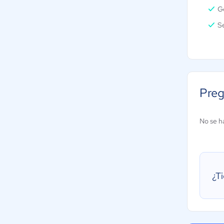
G
S
Preg
No se h
¿T