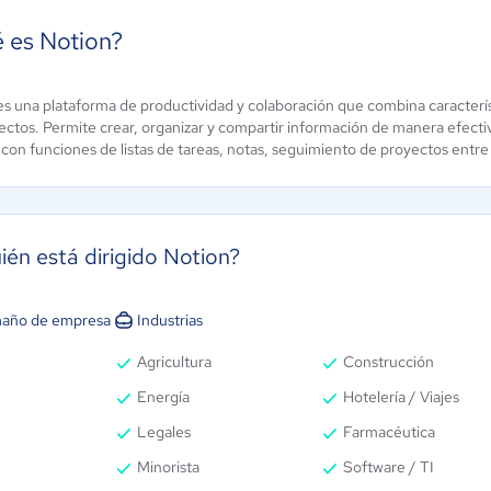
 es Notion?
es una plataforma de productividad y colaboración que combina caracterís
suo
Zoho Projects
ctos. Permite crear, organizar y compartir información de manera efectiva
ún sin
 con funciones de listas de tareas, notas, seguimiento de proyectos entre 
0 / 5
alificación
ién está dirigido Notion?
año de empresa
Industrias
Agricultura
Construcción
Energía
Hotelería / Viajes
Legales
Farmacéutica
Minorista
Software / TI