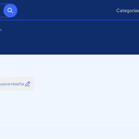
Categoría
n
 nueva reseña