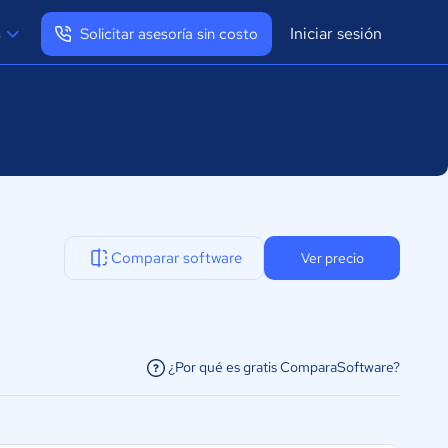
Iniciar sesión
s
Solicitar asesoría sin costo
Ver mi perfil
Cerrar sesión
Comparar software
Ver precio
¿Por qué es gratis ComparaSoftware?
facilitar la conexión