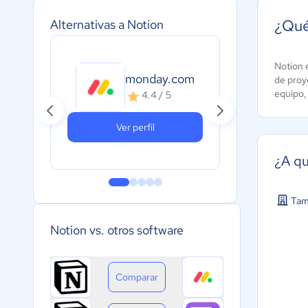
¿Qué
Alternativas a Notion
Notion 
Pre
monday.com
de proye
A
equipo,
4.4 / 5
c
Ver perfil
¿A qu
Tam
Notion vs. otros software
Comparar