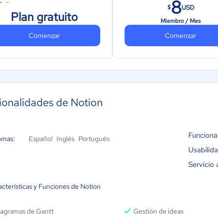
8
7 días
Invita a 100 invitados
USD
$
Plan gratuito
Invita a 10 invitados
Miembro / Mes
Comenzar
Comenzar
ionalidades de Notion
Funciona
omas:
Español
Inglés
Portugués
Usabilid
Servicio 
acterísticas y Funciones de Notion
iagramas de Gantt
Gestión de ideas