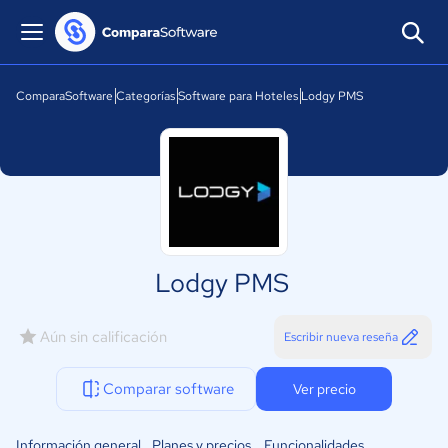
ComparaSoftware
Categorías
Software para Hoteles
Lodgy PMS
Lodgy PMS
Aún sin calificación
Escribir nueva reseña
Comparar software
Ver precio
Información general
Planes y precios
Funcionalidades