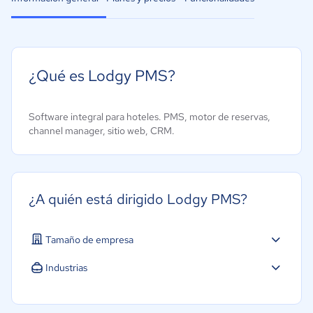
¿Qué es Lodgy PMS?
Software integral para hoteles. PMS, motor de reservas,
channel manager, sitio web, CRM.
¿A quién está dirigido Lodgy PMS?
Tamaño de empresa
Micro: 1 a 9 trabajadores
Industrias
Pequeña: 10 a 49 trabajadores
Hotelería / Viajes
Mediana: 50 a 249 trabajadores