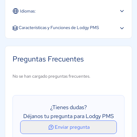
Idiomas:
Español
Características y Funciones de Lodgy PMS
CRM
Gestión de limpieza
Preguntas Frecuentes
Gestión del inventario
Informes y Análisis
No se han cargado preguntas frecuentes.
Gestión de recepción
Seguimiento y gestión de huéspedes
Motor de Reservas
¿Tienes dudas?
Finanzas y Pagos
Déjanos tu pregunta para Lodgy PMS
Reserva en línea
Enviar pregunta
Automatización de marketing