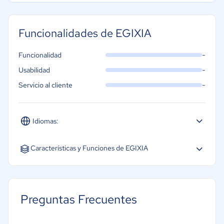
Funcionalidades de EGIXIA
-
Funcionalidad
-
Usabilidad
-
Servicio al cliente
Idiomas:
Español
Inglés
Portugués
Características y Funciones de EGIXIA
Análisis de gastos
Control de gastos
Preguntas Frecuentes
Control de procesos de aprobación
Gestión de flujos de trabajo