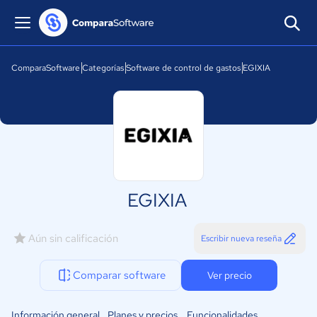
ComparaSoftware
Categorías
Software de control de gastos
EGIXIA
EGIXIA
Aún sin calificación
Escribir nueva reseña
Comparar software
Ver precio
Información general
Planes y precios
Funcionalidades