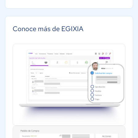
Construcción
Energía
Hotelería / Viajes
Conoce más de EGIXIA
Seguros
Farmacéutica
Software / TI
Financiera
Alimentaria
Manufactura
Gobierno
Automotriz
Contabilidad