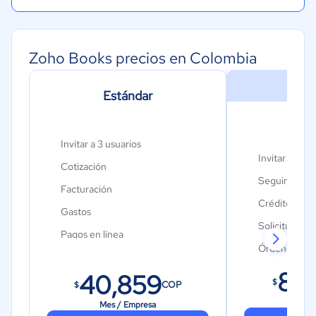
Zoho Books precios en Colombia
Estándar
Pro
Invitar a 3 usuarios
Invitar a 5 us
Cotización
Seguimiento 
Facturación
Créditos de 
Gastos
Solicitudes d
Pagos en línea
Órdenes de 
86
40,859
$
COP
$
Mes 
Mes / Empresa