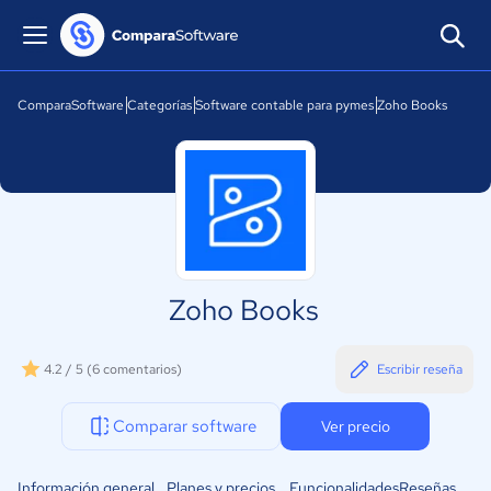
ComparaSoftware
Categorías
Software contable para pymes
Zoho Books
Zoho Books
4.2 / 5
(6 comentarios)
Escribir reseña
Comparar software
Ver precio
Información general
Planes y precios
Funcionalidades
Reseñas