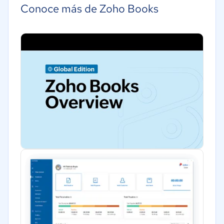
Hotelería / Viajes
Conoce más de Zoho Books
Seguros
Legales
Bienes raíces
Minorista
Software / TI
Telecomunicaciones
Financiera
Alimentaria
Salud
Manufactura
Marketing y Comunicación
Automotriz
Comercio Electrónico