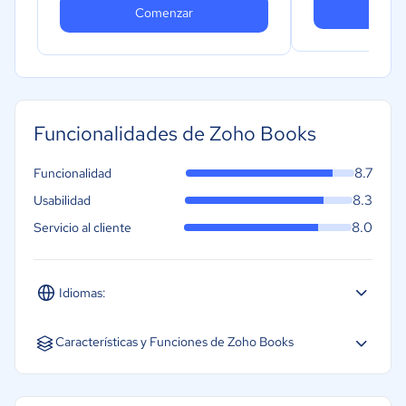
Co
Comenzar
Funcionalidades de Zoho Books
8.7
Funcionalidad
8.3
Usabilidad
8.0
Servicio al cliente
Idiomas:
Español
Inglés
Portugués
Características y Funciones de Zoho Books
Cálculo de impuestos