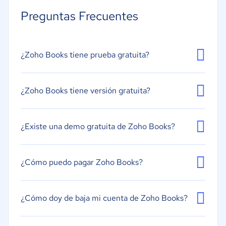
Tiempo y gastos
Preguntas Frecuentes
Informes y paneles
Seguimiento/pedidos inventario
Conciliación bancaria
¿Zoho Books tiene prueba gratuita?
Contabilidad
Contabilidad de acreedores
¿Zoho Books tiene versión gratuita?
Contabilidad de deudores
Facturación
¿Existe una demo gratuita de Zoho Books?
Gestión de facturas
Gestión de impuestos
¿Cómo puedo pagar Zoho Books?
¿Cómo doy de baja mi cuenta de Zoho Books?