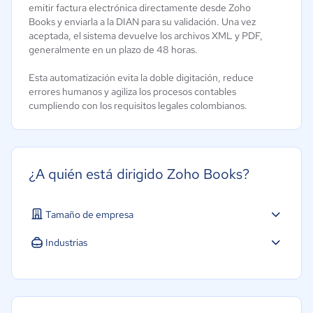
emitir factura electrónica directamente desde Zoho
Books y enviarla a la DIAN para su validación. Una vez
aceptada, el sistema devuelve los archivos XML y PDF,
generalmente en un plazo de 48 horas.
Esta automatización evita la doble digitación, reduce
errores humanos y agiliza los procesos contables
cumpliendo con los requisitos legales colombianos.
¿A quién está dirigido Zoho Books?
Tamaño de empresa
Micro: 1 a 9 trabajadores
Industrias
Pequeña: 10 a 49 trabajadores
Agricultura
Mediana: 50 a 249 trabajadores
Educación