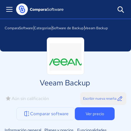
ComparaSoftware
Categorías
Software de Backup
Veeam Backup
Veeam Backup
Aún sin calificación
Escribir nueva reseña
Comparar software
Ver precio
Información general
Planes y precios
Funcionalidades