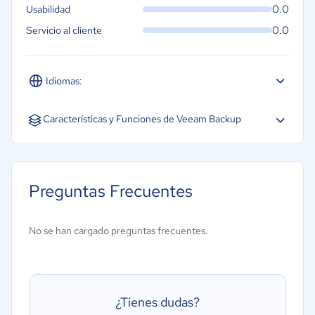
0.0
Usabilidad
0.0
Servicio al cliente
Idiomas:
Características y Funciones de Veeam Backup
Cifrado
Cloud Storage Backup
Preguntas Frecuentes
Compresión
Copia de seguridad continua
No se han cargado preguntas frecuentes.
Copia de seguridad incremental
Opciones del servidor remoto
Programación de copias de seguridad
¿Tienes dudas?
Registro de copia de seguridad