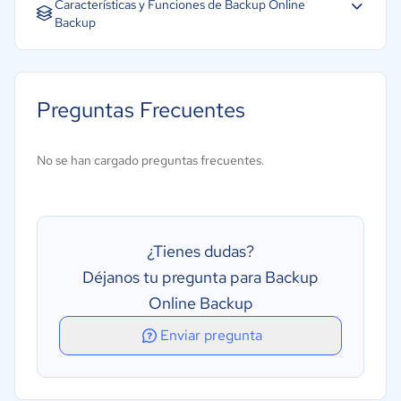
Características y Funciones de Backup Online
Backup
Cifrado
Cloud Storage Backup
Preguntas Frecuentes
Compresión
Copia de seguridad continua
No se han cargado preguntas frecuentes.
Copia de seguridad incremental
Opciones del servidor remoto
Programación de copias de seguridad
¿Tienes dudas?
Registro de copia de seguridad
Déjanos tu pregunta para Backup
Almacenamiento seguro de datos
Online Backup
Restauración y acceso web
Enviar pregunta