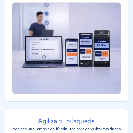
Seguros
Farmacéutica
Telecomunicaciones
Financiera
Alimentaria
Salud
Manufactura
Gobierno
Transporte y logística
Automotriz
Comercio Electrónico
Ventas y servicios
Metales y Minería
Agiliza tu búsqueda
Recursos Humanos
Agenda una llamada de 10 minutos para consultar tus dudas