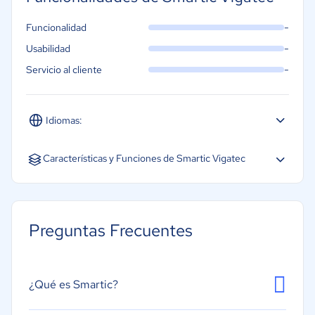
-
Funcionalidad
-
Usabilidad
-
Servicio al cliente
Idiomas:
Español
Características y Funciones de Smartic Vigatec
Acceso móvil
Creación de informes/análisis
Preguntas Frecuentes
Cálculo de horas extra
Gestión de control de horas
Seguimiento de asalariados
¿Qué es Smartic?
Seguimiento de ausencias por enfermedad