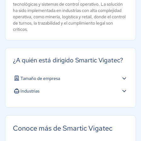
tecnológicas y sistemas de control operativo. La solución
ha sido implementada en industrias con alta complejidad
operativa, como minería, logística y retail, donde el control
de turnos, la trazabilidad y el cumplimiento legal son
críticos.
¿A quién está dirigido Smartic Vigatec?
Tamaño de empresa
Grande: Más de 250 trabajadores
Industrias
Agricultura
Construcción
Educación
Conoce más de Smartic Vigatec
Energía