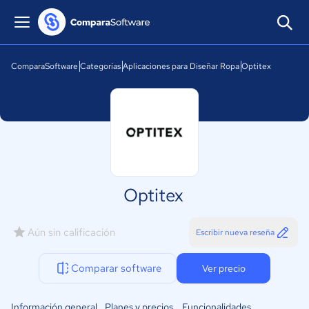
ComparaSoftware
Categorías
Aplicaciones para Diseñar Ropa
Optitex
Optitex
Aún sin calificación
Escribir nueva reseña
Comparar software
Ver precio
Información general
Planes y precios
Funcionalidades