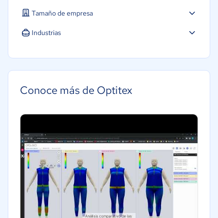
Tamaño de empresa
Mediana: 50 a 249 trabajadores
Industrias
Grande: Más de 250 trabajadores
Moda y textiles
Conoce más de Optitex