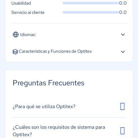
0.0
Usabilidad
0.0
Servicio al cliente
Idiomas:
Español
Inglés
Características y Funciones de Optitex
Correspondencia de colores
Diseño; impresión y corte de patrones
Preguntas Frecuentes
Gestión de proveedores
Graduación de patrones
Herramientas CAD
¿Para qué se utiliza Optitex?
¿Cuáles son los requisitos de sistema para
Optitex?