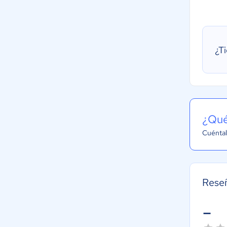
¿T
¿Qué
Cuéntal
Rese
-