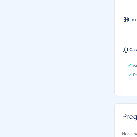
Idi
Car
A
P
Preg
No se h