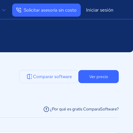
Iniciar sesión
s
Solicitar asesoría sin costo
Ver mi perfil
Cerrar sesión
Comparar software
Ver precio
¿Por qué es gratis ComparaSoftware?
facilitar la conexión