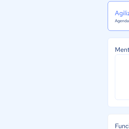
Agil
Agenda 
Ment
Func