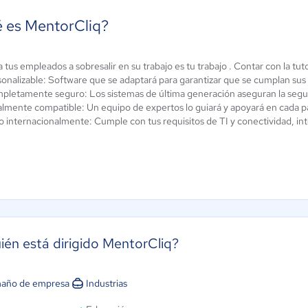
 es MentorCliq?
 tus empleados a sobresalir en su trabajo es tu trabajo . Contar con la tu
rpod
Mangus SAS
sonalizable: Software que se adaptará para garantizar que se cumplan su
ún sin
Aún sin
pletamente seguro: Los sistemas de última generación aseguran la seguri
alificación
calificación
lmente compatible: Un equipo de expertos lo guiará y apoyará en cada pa
o internacionalmente: Cumple con tus requisitos de TI y conectividad, in
ién está dirigido MentorCliq?
año de empresa
Industrias