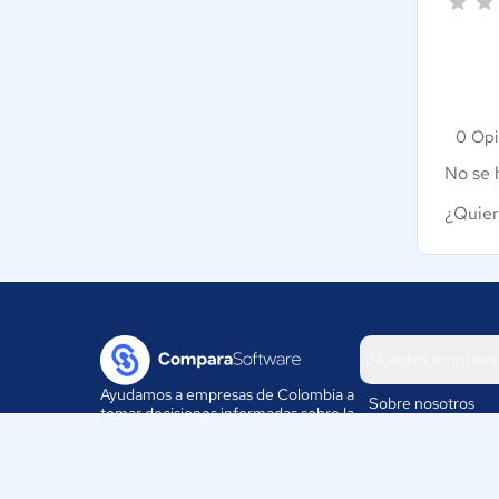
0 Opi
No se 
¿Quier
Nuestra empresa
Ayudamos a empresas de Colombia a
Sobre nosotros
tomar decisiones informadas sobre la
elección de sus herramientas
Blog
digitales.
Eventos