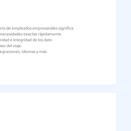
toría de empleados empresariales significa:
Mentornity
s necesidades exactas rápidamente.
Aún sin
dad e integridad de los dato
calificación
so del viaje.
tegraciones, idiomas y más