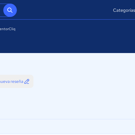
Categoría
entorCliq
 nueva reseña