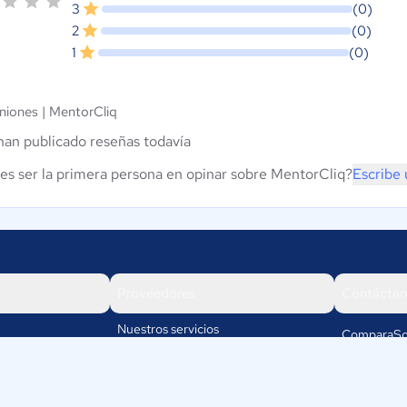
3
(0)
2
(0)
1
(0)
niones |
MentorCliq
han publicado reseñas todavía
es ser la primera persona en opinar sobre MentorCliq?
Escribe 
Proveedores
Contáctan
Nuestros servicios
ComparaSo
Av. Cra 19
Iniciar sesión
110111
Bogotá