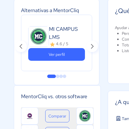
¿Qué
Alternativas a MentorCliq
Ayudar a
MI CAMPUS
Nea
Per
LMS
A
Com
c
4.6 / 5
Tota
List
Ver perfil
MentorCliq vs. otros software
¿A qu
Comparar
Tam