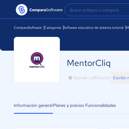
ComparaSoftware
Categorías
Software educativo de sistema tutorial
M
MentorCliq
Aún sin calificación
Escribir
Información general
Planes y precios
Funcionalidades