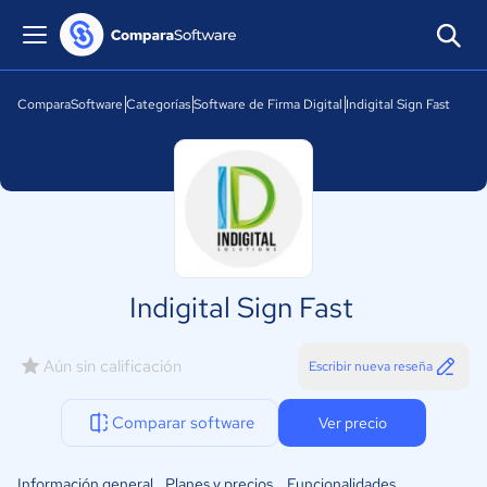
ComparaSoftware
Categorías
Software de Firma Digital
Indigital Sign Fast
Indigital Sign Fast
Aún sin calificación
Escribir nueva reseña
Comparar software
Ver precio
Información general
Planes y precios
Funcionalidades