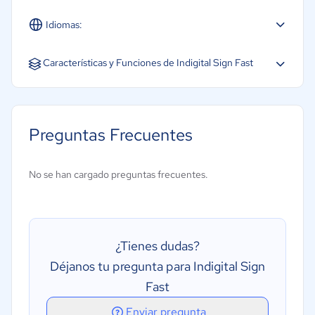
Idiomas:
Español
Características y Funciones de Indigital Sign Fast
Captura de firma a través de dispositivos móviles
Firma digital
Preguntas Frecuentes
Autenticación
Gestión de documentos
No se han cargado preguntas frecuentes.
¿Tienes dudas?
Déjanos tu pregunta para Indigital Sign
Fast
Enviar pregunta