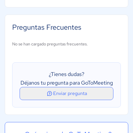
Acceso móvil
Archivos de audio y vídeo bidireccionales
Preguntas Frecuentes
Chat en tiempo real
Chat privado
No se han cargado preguntas frecuentes.
Difusión web a demanda
Posibilidad de grabación y de lectura
Streaming de presentación
¿Tienes dudas?
Uso compartido de la pantalla
Déjanos tu pregunta para GoToMeeting
Videoconferencia
Enviar pregunta