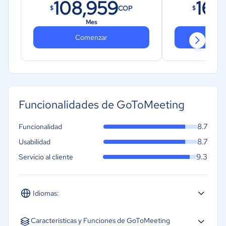
108,959
163
COP
$
$
Mes
Comenzar
Co
Funcionalidades de GoToMeeting
8.7
Funcionalidad
8.7
Usabilidad
9.3
Servicio al cliente
Idiomas:
Español
Inglés
Portugués
Características y Funciones de GoToMeeting