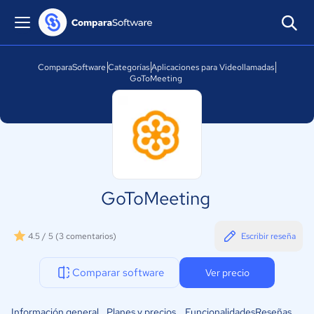
ComparaSoftware
Categorías
Aplicaciones para Videollamadas
GoToMeeting
GoToMeeting
4.5 / 5
(3 comentarios)
Escribir reseña
Comparar software
Ver precio
Información general
Planes y precios
Funcionalidades
Reseñas