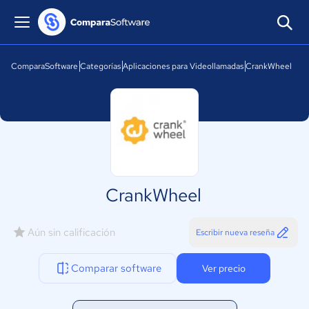
ComparaSoftware
Categorías
Aplicaciones para Videollamadas
CrankWheel
CrankWheel
Aún sin calificación
Escribir nueva reseña
Comparar software
Ver precio