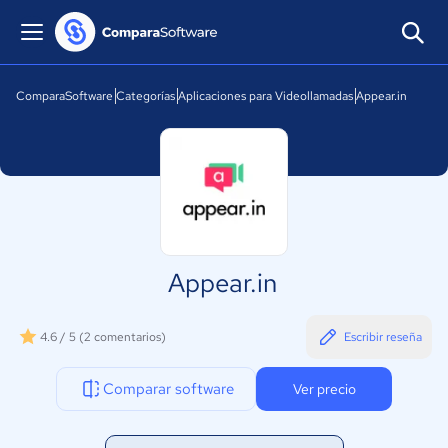
ComparaSoftware
Categorías
Aplicaciones para Videollamadas
Appear.in
Appear.in
4.6 / 5
(2 comentarios)
Escribir reseña
Comparar software
Ver precio