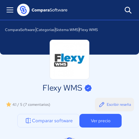
ComparaSoftware
Categorías
Sistema WMS
Flexy WMS
Flexy WMS
4.1 / 5
(7 comentarios)
Escribir reseña
Comparar software
Ver precio