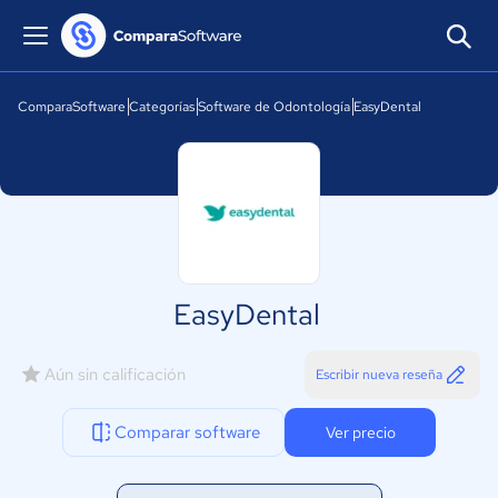
ComparaSoftware
Categorías
Software de Odontología
EasyDental
EasyDental
Aún sin calificación
Escribir nueva reseña
Comparar software
Ver precio