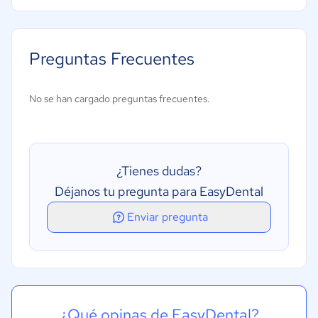
Gestión de citas
Gestión de clientes
Preguntas Frecuentes
Gestión de expedientes de pacientes
Planificación del tratamiento
No se han cargado preguntas frecuentes.
Programación de citas
Recordatorios de citas
¿Tienes dudas?
Déjanos tu pregunta para EasyDental
Enviar pregunta
¿Qué opinas de EasyDental?