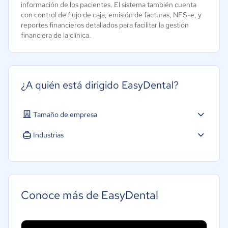
información de los pacientes. El sistema también cuenta
con control de flujo de caja, emisión de facturas, NFS-e, y
reportes financieros detallados para facilitar la gestión
financiera de la clínica.
¿A quién está dirigido EasyDental?
Tamaño de empresa
Pequeña: 10 a 49 trabajadores
Industrias
Mediana: 50 a 249 trabajadores
Salud
Grande: Más de 250 trabajadores
Conoce más de EasyDental