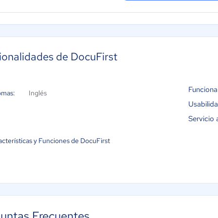
ionalidades de DocuFirst
Funciona
omas:
Inglés
Usabilid
Servicio 
acterísticas y Funciones de DocuFirst
untas Frecuentes