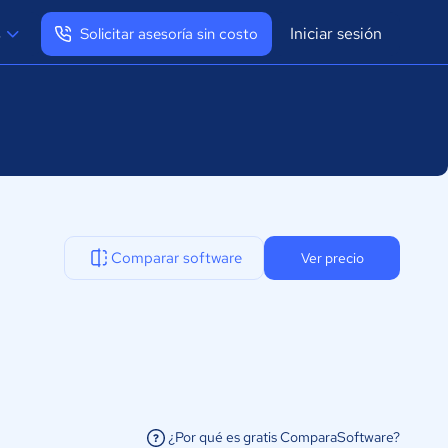
Iniciar sesión
s
Solicitar asesoría sin costo
Ver mi perfil
Cerrar sesión
Comparar software
Ver precio
¿Por qué es gratis ComparaSoftware?