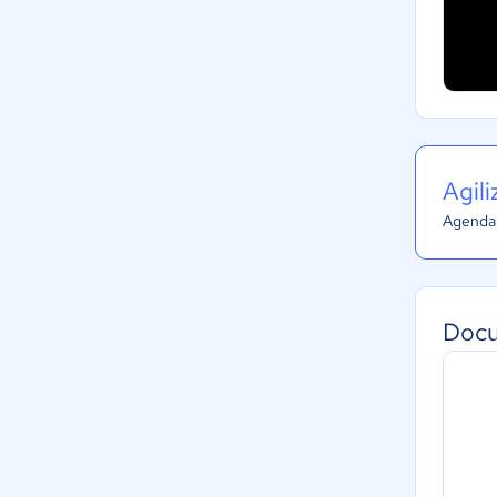
Agil
Agenda 
Docu