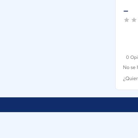
-
0 Opi
No se 
¿Quier
Nuestra empresa
Ayudamos a empresas de Colombia a
Sobre nosotros
tomar decisiones informadas sobre la