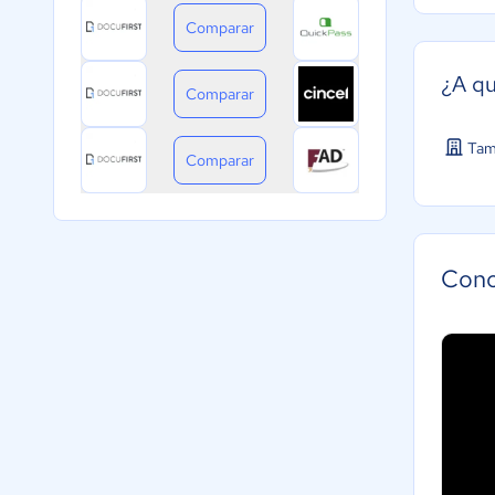
Comparar
¿A qu
Comparar
Tam
Comparar
Cono