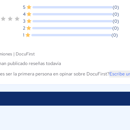
5
(0)
4
(0)
3
(0)
2
(0)
1
(0)
niones |
DocuFirst
han publicado reseñas todavía
es ser la primera persona en opinar sobre DocuFirst?
Escribe u
Proveedores
Contáctan
Nuestros servicios
ComparaSo