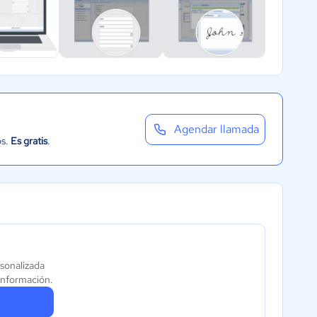
Agendar llamada
os.
Es gratis
.
rsonalizada
información.