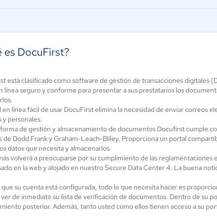
 es DocuFirst?
FAD® - Firma
st está clasificado como software de gestión de transacciones digitales 
Cincel
Autógrafa
en línea seguro y conforme para presentar a sus prestatarios los documen
rlos.
4.9 / 5
Digital
l en línea fácil de usar DocuFirst elimina la necesidad de enviar correos 
4.6 / 5
s y personales.
aforma de gestión y almacenamiento de documentos Docufirst cumple con 
s de Dodd Frank y Graham-Leach-Bliley. Proporciona un portal compartib
los datos que necesita y almacenarlos.
ás volverá a preocuparse por su cumplimiento de las reglamentaciones e
sado en la web y alojado en nuestro Secure Data Center 4. La buena notic
que su cuenta está configurada, todo lo que necesita hacer es proporciona
ver de inmediato su lista de verificación de documentos. Dentro de su p
miento posterior. Además, tanto usted como ellos tienen acceso a su po