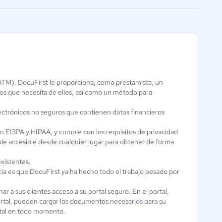
facilitar la conexión
(DTM). DocuFirst le proporciona, como prestamista, un
Indigital Sign
tos que necesita de ellos, así como un método para
Fast
0 / 5
electrónicos no seguros que contienen datos financieros
EI3PA y HIPAA, y cumple con los requisitos de privacidad
le accesible desde cualquier lugar para obtener de forma
xistentes.
ia es que DocuFirst ya ha hecho todo el trabajo pesado por
r a sus clientes acceso a su portal seguro. En el portal,
ortal, pueden cargar los documentos necesarios para su
rtal en todo momento.