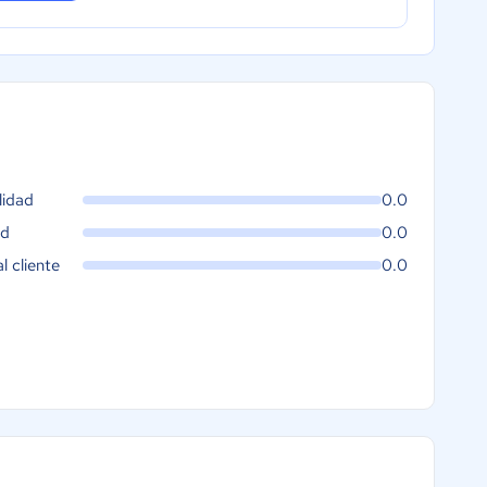
lidad
0.0
ad
0.0
al cliente
0.0