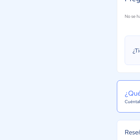
No se h
¿T
¿Qué
Cuéntal
Reseñ