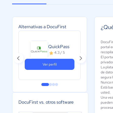
¿Qué
Alternativas a DocuFirst
DocuFir
QuickPass
portal 
recopila
4.3 / 5
El porta
privado
Ver perfil
La plat
de dato
segura 
Nunca m
Está ba
usted.
Una vez 
DocuFirst vs. otros software
pueden 
procesa