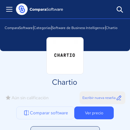
ComparaSoftware
Categorías
Software de Business Intelligence
Chartio
Chartio
Aún sin calificación
Escribir nueva reseña
Comparar software
Ver precio