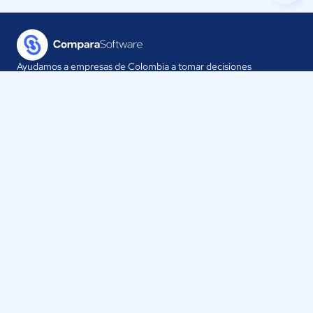
Ayudamos a empresas de Colombia a tomar decisiones
informadas sobre la elección de sus herramientas digitales.
Nuestra empresa
Proveedores
Contáctanos
Selecciona tu país:
Colombia
ComparaSoftware LLC 2025