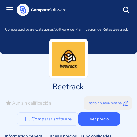
ComparaSoftware
Categorías
Software de Planificación de Rutas
Beetrack
Beetrack
Aún sin calificación
Escribir nueva reseña
Comparar software
Ver precio
Información general
Planes y precios
Funcionalidades