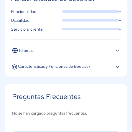
-
Funcionalidad
-
Usabilidad
-
Servicio al cliente
Idiomas:
Español
Características y Funciones de Beetrack
Gestión de conductores
Gestión de expediciones
Preguntas Frecuentes
Gestión de pedidos
Gestión del territorio
No se han cargado preguntas frecuentes.
Métricas de rendimiento
Programación