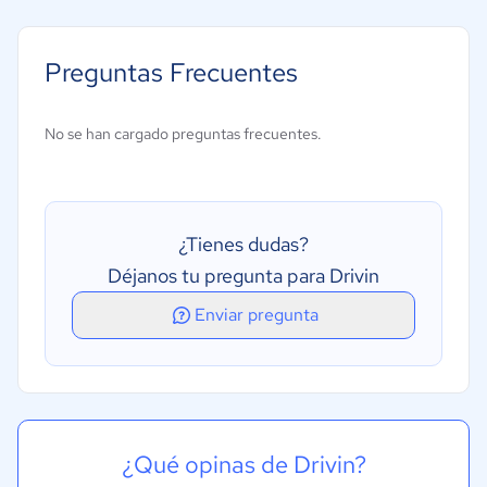
Cálculo del precio de envío
Envío de paquetes
Preguntas Frecuentes
Envío por vía terrestre
Seguimiento de envíos
No se han cargado preguntas frecuentes.
¿Tienes dudas?
Déjanos tu pregunta para Drivin
Enviar pregunta
¿Qué opinas de Drivin?