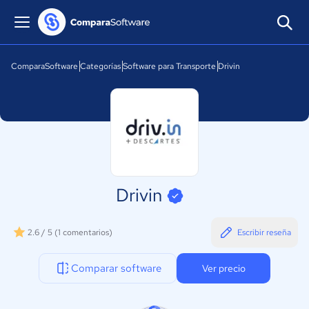
ComparaSoftware
Categorías
Software para Transporte
Drivin
Drivin
2.6 / 5
(1 comentarios)
Escribir reseña
Comparar software
Ver precio