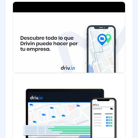
Minorista
Alimentaria
Salud
Manufactura
Gobierno
Transporte y logística
Automotriz
Comercio Electrónico
Ventas y servicios
Metales y Minería