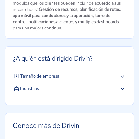
módulos que los clientes pueden incluir de acuerdo a sus
necesidades:
Gestión de recursos, planificación de rutas,
app móvil para conductores y la operación, torre de
control, notificaciones a clientes y múltiples dashboards
para una mejora continua.
¿A quién está dirigido Drivin?
Tamaño de empresa
Mediana: 50 a 249 trabajadores
Industrias
Grande: Más de 250 trabajadores
Agricultura
Construcción
Educación
Conoce más de Drivin
Farmacéutica