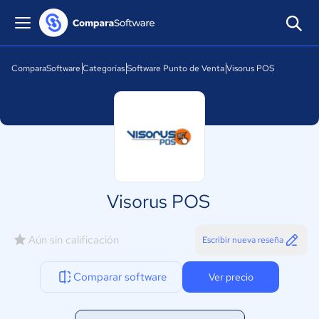
ComparaSoftware
Categorías
Software Punto de Venta
Visorus POS
Visorus POS
Aún sin calificación
Escribir nueva reseña
Comparar software
Ver precio