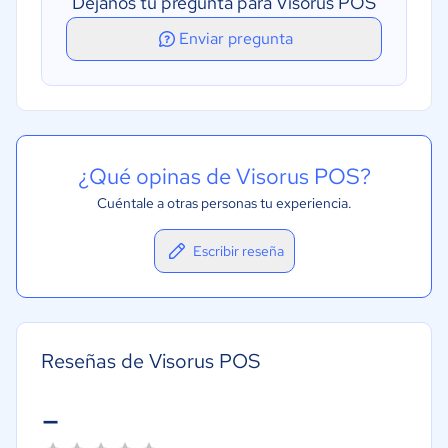
Déjanos tu pregunta para Visorus POS
Integración de comercio electrónico
Enviar pregunta
Pedidos en línea
Gestión de descuentos
Lectura de códigos de barras
Perfil de cuenta de cliente
¿Qué opinas de Visorus POS?
Punto de venta (POS) al por menor
Cuéntale a otras personas tu experiencia.
Varias ubicaciones
Escribir reseña
Reseñas de Visorus POS
-