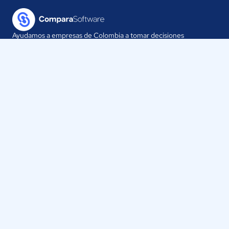
Ayudamos a empresas de Colombia a tomar decisiones
informadas sobre la elección de sus herramientas digitales.
Nuestra empresa
Proveedores
Contáctanos
Selecciona tu país:
Colombia
ComparaSoftware LLC 2025
Políticas de Privacidad
·
Políticas de Cookies
·
Términos y