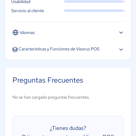
-
Usabilidad
-
Servicio al cliente
Idiomas:
Español
Características y Funciones de Visorus POS
Acceso Móvil
Creación de informes/análisis
Preguntas Frecuentes
División de cuentas
Gestión de entrega
No se han cargado preguntas frecuentes.
Gestión de inventarios
Gestión de tarjetas de regalo
Programa de fidelización
¿Tienes dudas?
Gestión de ingresos