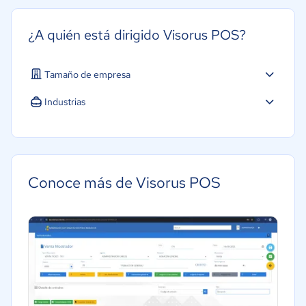
¿A quién está dirigido Visorus POS?
Tamaño de empresa
Micro: 1 a 9 trabajadores
Industrias
Pequeña: 10 a 49 trabajadores
Farmacéutica
Mediana: 50 a 249 trabajadores
Minorista
Grande: Más de 250 trabajadores
Alimentaria
Conoce más de Visorus POS
Comercio Electrónico
Ventas y servicios
Gastronomía