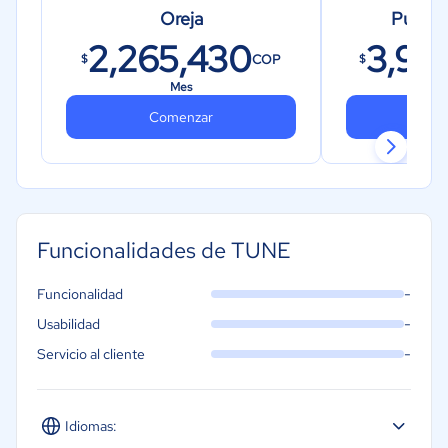
Oreja
Puesta
2,265,430
3,99
COP
$
$
Mes
Comenzar
Co
Funcionalidades de TUNE
-
Funcionalidad
-
Usabilidad
-
Servicio al cliente
Idiomas: