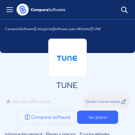
ComparaSoftware
Categorías
Software para Afiliados
TUNE
TUNE
Aún sin calificación
Escribir nueva reseña
Comparar software
Ver precio
Información general
Planes y precios
Funcionalidades