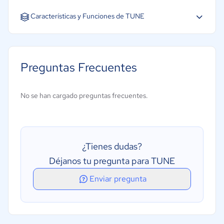
Inglés
Características y Funciones de TUNE
Detección de fraude
Gestión de afiliados
Preguntas Frecuentes
Gestión de campañas
Marketing multinivel (MLM)
No se han cargado preguntas frecuentes.
Compromiso de clientes potenciales
Promoción de redes sociales
¿Tienes dudas?
Déjanos tu pregunta para TUNE
Enviar pregunta