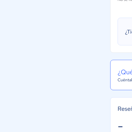
¿T
¿Qué
Cuéntal
Rese
-