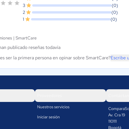
3
(0)
2
(0)
1
(0)
niones |
SmartCare
han publicado reseñas todavía
es ser la primera persona en opinar sobre SmartCare?
Escribe 
Proveedores
Contáctan
Nuestros servicios
ComparaSo
Av. Cra 19
Iniciar sesión
110111
Bogotá