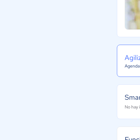
Agil
Agenda 
Smar
No hay 
Func