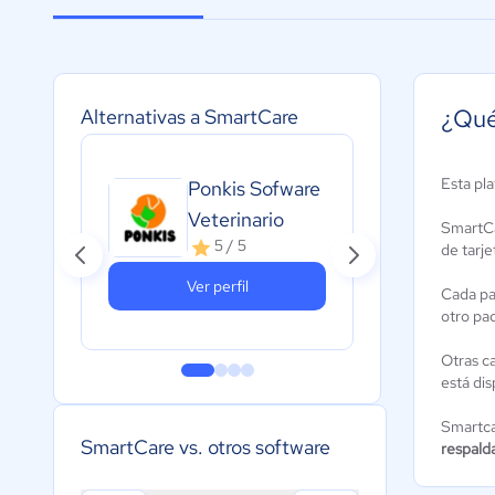
¿Qué
Alternativas a SmartCare
Esta pl
Ponkis Sofware
K
Veterinario
SmartC
5 / 5
de tarje
Ver perfil
Cada p
otro pa
Otras ca
está dis
Smartca
SmartCare vs. otros software
respald