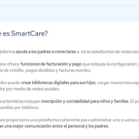
 es SmartCare?
ataforma
ayuda a los padres a conectarse
a otras plataformas de redes soc
idReports
Procare
are ofrece
funciones de facturación y pago
que estipula la configuración 
0 / 5
0 / 5
ta de crédito, pagos divididos y facturas móviles.
adre puede
crear bibliotecas digitales para sus hijos
, cargar momentos espe
dre por medio de redes sociales.
racterísticas incluyen
inscripción y contabilidad para niños y familias
. El 
ponible por teléfono.
re proporciona una plataforma coherente para administrar uno o varios ce
an una mejor comunicación entre el personal y los padres.