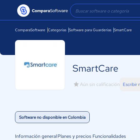
ComparaSoftware
Categorías
Software para Guarderías
SmartCare
SmartCare
Aún sin calificación
Escribir
Software no disponible en Colombia
Información general
Planes y precios
Funcionalidades