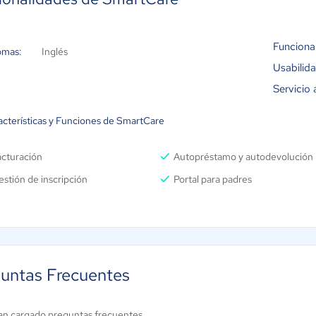
Funciona
omas:
Inglés
Usabilid
Servicio 
acterísticas y Funciones de SmartCare
acturación
Autopréstamo y autodevolución
stión de inscripción
Portal para padres
untas Frecuentes
an cargado preguntas frecuentes.