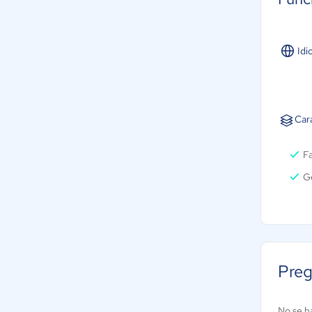
Idi
Car
F
Ge
Preg
No se h