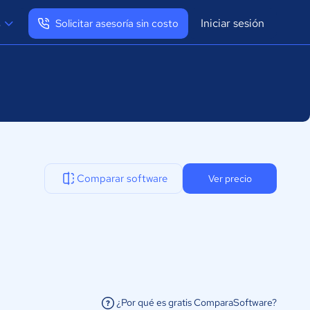
Iniciar sesión
s
Solicitar asesoría sin costo
Ver mi perfil
Cerrar sesión
Comparar software
Ver precio
¿Por qué es gratis ComparaSoftware?