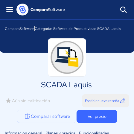
ComparaSoftware
Categorías
Software de Productividad
SCADA Laquis
SCADA Laquis
Aún sin calificación
Escribir nueva reseña
Comparar software
Ver precio
Información general
Planes y precios
Funcionalidades