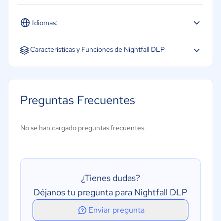
Idiomas:
Español
Inglés
Características y Funciones de Nightfall DLP
Inteligencia de amenazas
Seguridad de aplicaciones
Preguntas Frecuentes
Sistema de detección de intrusiones
Alertas de riesgo y notificaciones
No se han cargado preguntas frecuentes.
Auditoría de seguridad
Gestión de amenazas web
Integraciones de terceros
¿Tienes dudas?
API
Déjanos tu pregunta para Nightfall DLP
Conforme con HIPAA
Enviar pregunta
Creación de informes/análisis