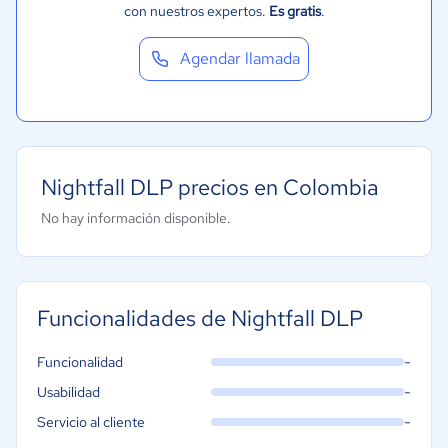
con nuestros expertos.
Es gratis
.
Telecomunicaciones
Financiera
Agendar llamada
Alimentaria
Salud
Manufactura
ONG
Nightfall DLP precios en Colombia
Gobierno
No hay información disponible.
Transporte y logística
Marketing y Comunicación
Automotriz
Funcionalidades de Nightfall DLP
-
Funcionalidad
-
Usabilidad
-
Servicio al cliente