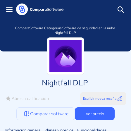
ComparaSoftware
Categorías
Software de seguridad en la nube
Nightfall DLP
Nightfall DLP
Aún sin calificación
Escribir nueva reseña
Comparar software
Ver precio
Información general
Planes y precios
Funcionalidades