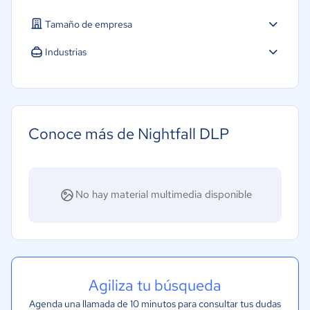
Tamaño de empresa
Industrias
Agricultura
Construcción
Educación
Conoce más de Nightfall DLP
Energía
Hotelería / Viajes
Seguros
No hay material multimedia disponible
Legales
Farmacéutica
Bienes raíces
Minorista
Agiliza tu búsqueda
Software / TI
Agenda una llamada de 10 minutos para consultar tus dudas