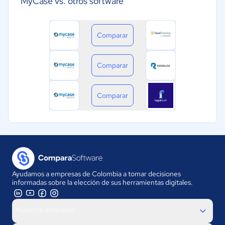
MyCase vs. otros software
Comparar
Comparar
Comparar
Ayudamos a empresas de Colombia a tomar decisiones
informadas sobre la elección de sus herramientas digitales.
Nuestra empresa