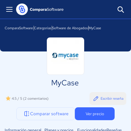
ComparaSoftware
Categorías
Software de Abogados
MyCase
MyCase
4.5 / 5
(2 comentarios)
Escribir reseña
Comparar software
Ver precio
Información general
Planes y precios
Funcionalidades
Reseñas