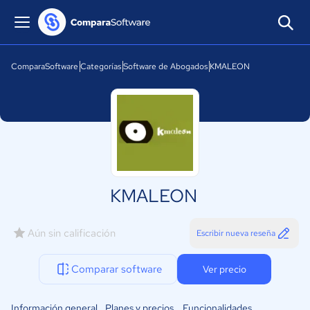
ComparaSoftware
Categorías
Software de Abogados
KMALEON
KMALEON
Aún sin calificación
Escribir nueva reseña
Comparar software
Ver precio
Información general
Planes y precios
Funcionalidades