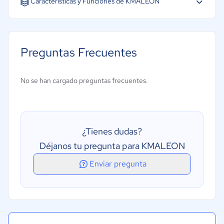
Características y Funciones de KMALEON
Facturación
Gestión de calendarios
Preguntas Frecuentes
Gestión de Clientes
Gestión de contratos
No se han cargado preguntas frecuentes.
Gestión de tareas
Notas de caso
CRM
¿Tienes dudas?
Déjanos tu pregunta para KMALEON
Enviar pregunta