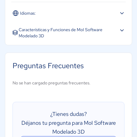
Idiomas:
Español
Características y Funciones de MoI Software
Modelado 3D
Animación
Biblioteca de componentes
Preguntas Frecuentes
Dibujo 2D
Diseño del paisaje
No se han cargado preguntas frecuentes.
Herramientas de presentación
Importación y exportación de datos
Modelado 3D
¿Tienes dudas?
Modelado BIM
Déjanos tu pregunta para MoI Software
Modelado 3D