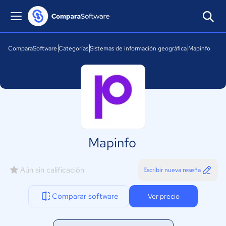
ComparaSoftware
Categorías
Sistemas de información geográfica
Mapinfo
Mapinfo
Aún sin calificación
Escribir nueva reseña
Comparar software
Ver precio