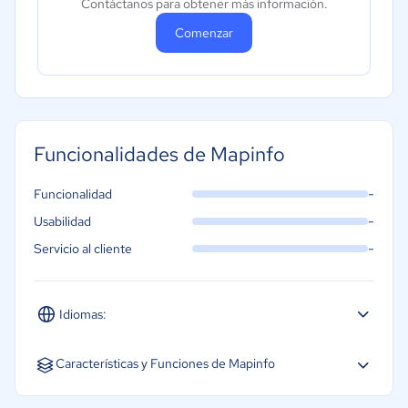
Contáctanos para obtener más información.
Comenzar
Funcionalidades de Mapinfo
-
Funcionalidad
-
Usabilidad
-
Servicio al cliente
Idiomas:
Español
Inglés
Características y Funciones de Mapinfo