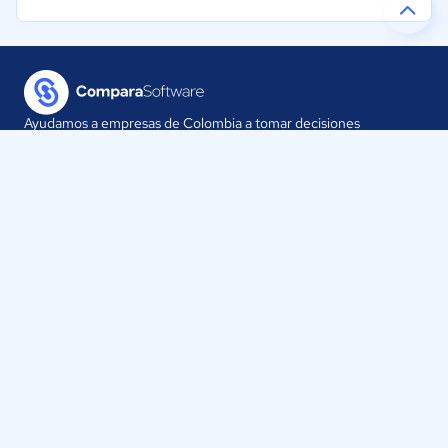
Ayudamos a empresas de Colombia a tomar decisiones
informadas sobre la elección de sus herramientas digitales.
Nuestra empresa
Proveedores
Contáctanos
Selecciona tu país:
Colombia