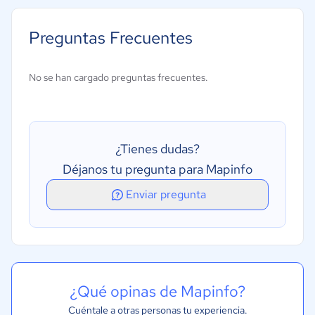
Visualización de datos
Diseño de mapas
Preguntas Frecuentes
Mapeo de vectores
Almacenamiento de datos
No se han cargado preguntas frecuentes.
Codificación geográfica
Consulta de zona de búfer
Análisis espacial
¿Tienes dudas?
Déjanos tu pregunta para Mapinfo
Enviar pregunta
¿Qué opinas de Mapinfo?
Cuéntale a otras personas tu experiencia.